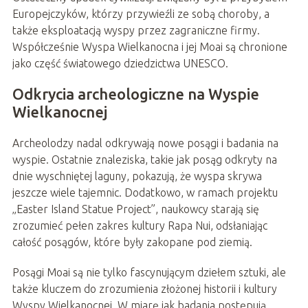
Europejczyków, którzy przywieźli ze sobą choroby, a
także eksploatacją wyspy przez zagraniczne firmy.
Współcześnie Wyspa Wielkanocna i jej Moai są chronione
jako część światowego dziedzictwa UNESCO.
Odkrycia archeologiczne na Wyspie
Wielkanocnej
Archeolodzy nadal odkrywają nowe posągi i badania na
wyspie. Ostatnie znaleziska, takie jak posąg odkryty na
dnie wyschniętej laguny, pokazują, że wyspa skrywa
jeszcze wiele tajemnic. Dodatkowo, w ramach projektu
„Easter Island Statue Project”, naukowcy starają się
zrozumieć pełen zakres kultury Rapa Nui, odsłaniając
całość posągów, które były zakopane pod ziemią.
Posągi Moai są nie tylko fascynującym dziełem sztuki, ale
także kluczem do zrozumienia złożonej historii i kultury
Wyspy Wielkanocnej. W miarę jak badania postępują,