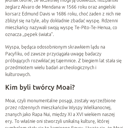
jednak teorie, że wcześniej mogli ją odwiedzić hiszpański
żeglarz Alvaro de Mendana w 1566 roku oraz angielski
korsarz Edmund Davis w 1686 roku, choć żaden z nich nie
zbliżył się na tyle, aby dokładnie zbadać wyspę. Rdzenni
mieszkańcy nazywali swoją wyspę Te-Pito-Te-Henua, co
oznacza „pępek świata”.
Wyspa, będąca odosobnionym skrawkiem lądu na
Pacyfiku, od zawsze przyciągała uwagę badaczy
próbujących rozwikłać jej tajemnice. Z biegiem lat stała się
przedmiotem wielu badań archeologicznych i
kulturowych.
Kim byli twórcy Moai?
Moai, czyli monumentalne posągi, zostały wyrzeźbione
przez rdzennych mieszkańców Wyspy Wielkanocnej,
znanych jako Rapa Nui, między XI a XVI wiekiem naszej
ery. To właśnie oni stworzyli unikalną kulturę, której