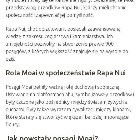
symbolem stały się te kamienne figury. Uważa się, że Moai
przedstawiają przodków Rapa Nui, którzy mieli chronić
społeczność i zapewniać jej pomyślność.
Rapa Nui, choć odizolowani, posiadali zaawansowaną
wiedzę z zakresu żeglarstwa i kamieniarstwa. Ich
umiejętności pozwoliły na stworzenie prawie 900
posągów, z których większość znajduje się na wyspie do
dziś.
Rola Moai w społeczeństwie Rapa Nui
Posągi Moai pełniły ważną rolę duchową i społeczną.
Ustawiane na platformach ahu, symbolizowały przodków i
były czczone jako pośrednicy między światem żywych a
duchami. Były także wyrazem rywalizacji między klanami,
które starały się stworzyć większe i bardziej imponujące
figury.
Jak powstały posągi Moai?