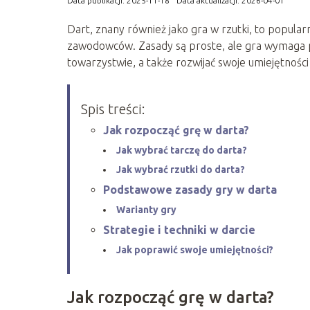
Data publikacji: 2025-11-18
Data aktualizacji: 2026-04-01
Dart, znany również jako gra w rzutki, to popula
zawodowców. Zasady są proste, ale gra wymaga pre
towarzystwie, a także rozwijać swoje umiejętnośc
Spis treści:
Jak rozpocząć grę w darta?
Jak wybrać tarczę do darta?
Jak wybrać rzutki do darta?
Podstawowe zasady gry w darta
Warianty gry
Strategie i techniki w darcie
Jak poprawić swoje umiejętności?
Jak rozpocząć grę w darta?