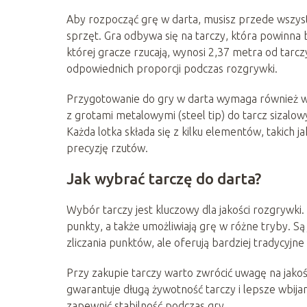
Aby rozpocząć grę w darta, musisz przede wszy
sprzęt. Gra odbywa się na tarczy, która powinna 
której gracze rzucają, wynosi 2,37 metra od tar
odpowiednich proporcji podczas rozgrywki.
Przygotowanie do gry w darta wymaga również wy
z grotami metalowymi (steel tip) do tarcz sizalow
Każda lotka składa się z kilku elementów, takich j
precyzję rzutów.
Jak wybrać tarczę do darta?
Wybór tarczy jest kluczowy dla jakości rozgrywki
punkty, a także umożliwiają grę w różne tryby. S
zliczania punktów, ale oferują bardziej tradycyjn
Przy zakupie tarczy warto zwrócić uwagę na jakość
gwarantuje długą żywotność tarczy i lepsze wbija
zapewnić stabilność podczas gry.