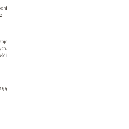
edni
 z
zaje:
ych.
ść i
zają