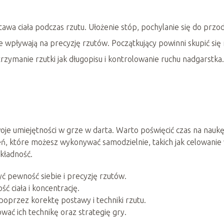
a ciała podczas rzutu. Ułożenie stóp, pochylanie się do przo
re wpływają na precyzję rzutów. Początkujący powinni skupić się
rzymanie rzutki jak długopisu i kontrolowanie ruchu nadgarstka.
oje umiejętności w grze w darta. Warto poświęcić czas na nauk
czeń, które możesz wykonywać samodzielnie, takich jak celowanie
kładność.
ć pewność siebie i precyzję rzutów.
ć ciała i koncentrację.
ć poprzez korektę postawy i techniki rzutu.
ować ich technikę oraz strategię gry.