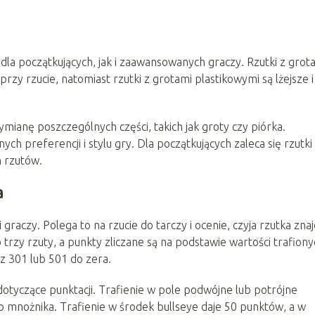
la początkujących, jak i zaawansowanych graczy. Rzutki z grot
przy rzucie, natomiast rzutki z grotami plastikowymi są lżejsze i
mianę poszczególnych części, takich jak groty czy piórka.
h preferencji i stylu gry. Dla początkujących zaleca się rzutki
h rzutów.
a
 graczy. Polega to na rzucie do tarczy i ocenie, czyja rzutka znaj
 trzy rzuty, a punkty zliczane są na podstawie wartości trafiony
z 301 lub 501 do zera.
dotyczące punktacji. Trafienie w pole podwójne lub potrójne
mnożnika. Trafienie w środek bullseye daje 50 punktów, a w