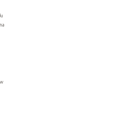
du
 na
ę
 w