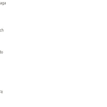
maga
ch
y
do
zą