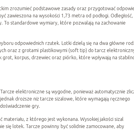
stkim zrozumieć podstawowe zasady oraz przygotować odpowi
być zawieszona na wysokości 1,73 metra od podłogi. Odległość,
czy. To standardowe wymiary, które pozwalają na zachowanie
boru odpowiednich rzutek. Lotki dzielą się na dwa główne rod
ych oraz z grotami plastikowymi (soft tip) do tarcz elektroniczn
ak grot, korpus, drzewiec oraz piórko, które wpływają na stabilno
. Tarcze elektroniczne są wygodne, ponieważ automatycznie zlic
ą jednak droższe niż tarcze sizalowe, które wymagają ręcznego
e doświadczenie gry.
 materiału, z którego jest wykonana. Wysokiej jakości sizal
nie się lotek. Tarcze powinny być solidnie zamocowane, aby