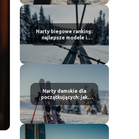
Narty biegowe ranking:
najlepsze modele i
porównanie
Narty damskie dla
początkujących: jak
wybrać pierwsze narty?