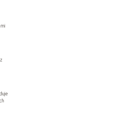
ami
 z
duje
ch