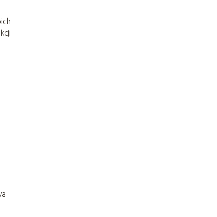
oich
kcji
wa