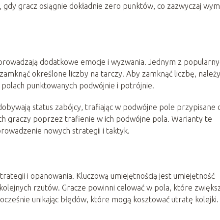
, gdy gracz osiągnie dokładnie zero punktów, co zazwyczaj wy
wprowadzają dodatkowe emocje i wyzwania. Jednym z popularny
zamknąć określone liczby na tarczy. Aby zamknąć liczbę, należ
na polach punktowanych podwójnie i potrójnie.
dobywają status zabójcy, trafiając w podwójne pole przypisane 
ych graczy poprzez trafienie w ich podwójne pola. Warianty te
owadzenie nowych strategii i taktyk.
strategii i opanowania. Kluczową umiejętnością jest umiejętność
kolejnych rzutów. Gracze powinni celować w pola, które zwięks
cześnie unikając błędów, które mogą kosztować utratę kolejki.