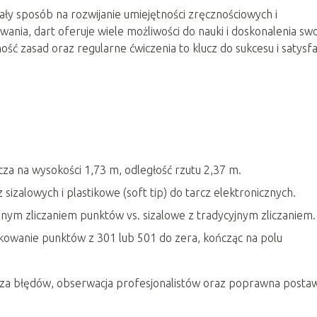
ały sposób na rozwijanie umiejętności zręcznościowych i
ania, dart oferuje wiele możliwości do nauki i doskonalenia sw
ć zasad oraz regularne ćwiczenia to klucz do sukcesu i satysfa
za na wysokości 1,73 m, odległość rzutu 2,37 m.
z sizalowych i plastikowe (soft tip) do tarcz elektronicznych.
nym zliczaniem punktów vs. sizalowe z tradycyjnym zliczaniem.
kowanie punktów z 301 lub 501 do zera, kończąc na polu
aliza błędów, obserwacja profesjonalistów oraz poprawna posta