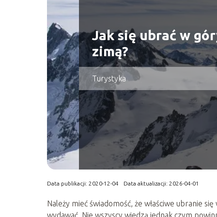
Jak się ubrać w gór
zimą?
Turystyka
Data publikacji: 2020-12-04
Data aktualizacji: 2026-04-01
Należy mieć świadomość, że właściwe ubranie się
wydawać. Nie wszyscy wiedzą jednak czym powinno