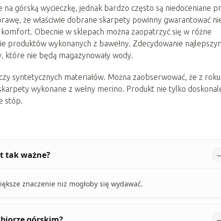
e na górską wycieczkę, jednak bardzo często są niedoceniane p
prawę, że właściwie dobrane skarpety powinny gwarantować ni
i komfort. Obecnie w sklepach można zaopatrzyć się w różne
nie produktów wykonanych z bawełny. Zdecydowanie najlepszy
y, które nie będą magazynowały wody.
 czy syntetycznych materiałów. Można zaobserwować, że z roku
skarpety wykonane z wełny merino. Produkt nie tylko doskonal
e stóp.
st tak ważne?
iększe znaczenie niż mogłoby się wydawać.
ubiorze górskim?