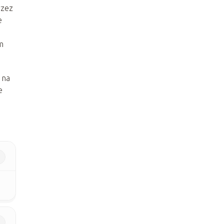
rzez
e
m
 na
e