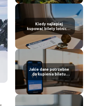
Kiedy najlepiej
kupować bilety lotnicze
Wizzair?
Jakie dane potrzebne
do kupienia biletu
lotniczego Ryanair?
w