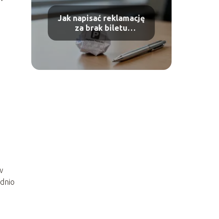
Jak napisać reklamację
za brak biletu
parkingowego?
Poradnik
w
ednio