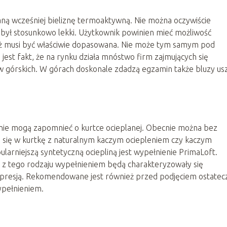
aną wcześniej bieliznę termoaktywną. Nie można oczywiście
ył stosunkowo lekki. Użytkownik powinien mieć możliwość
zież musi być właściwie dopasowana. Nie może tym samym pod
st fakt, że na rynku działa mnóstwo firm zajmujących się
górskich. W górach doskonale zdadzą egzamin także bluzy us
 nie mogą zapomnieć o kurtce ocieplanej. Obecnie można bez
 się w kurtkę z naturalnym kaczym ociepleniem czy kaczym
larniejszą syntetyczną ociepliną jest wypełnienie PrimaLoft.
i z tego rodzaju wypełnieniem będą charakteryzowały się
presją. Rekomendowane jest również przed podjęciem ostatec
ypełnieniem.