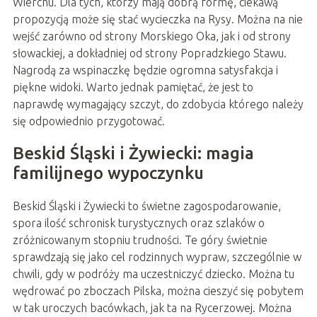
Wierchu. Dla tych, którzy mają dobrą formę, ciekawą
propozycją może się stać wycieczka na Rysy. Można na nie
wejść zarówno od strony Morskiego Oka, jak i od strony
słowackiej, a dokładniej od strony Popradzkiego Stawu.
Nagrodą za wspinaczkę będzie ogromna satysfakcja i
piękne widoki. Warto jednak pamiętać, że jest to
naprawdę wymagający szczyt, do zdobycia którego należy
się odpowiednio przygotować.
Beskid Śląski i Żywiecki: magia
familijnego wypoczynku
Beskid Śląski i Żywiecki to świetne zagospodarowanie,
spora ilość schronisk turystycznych oraz szlaków o
zróżnicowanym stopniu trudności. Te góry świetnie
sprawdzają się jako cel rodzinnych wypraw, szczególnie w
chwili, gdy w podróży ma uczestniczyć dziecko. Można tu
wędrować po zboczach Pilska, można cieszyć się pobytem
w tak uroczych bacówkach, jak ta na Rycerzowej. Można