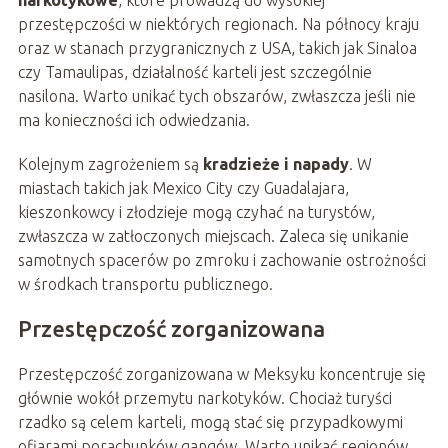
narkotykowe
, które prowadzą do wysokiej
przestępczości w niektórych regionach. Na północy kraju
oraz w stanach przygranicznych z USA, takich jak Sinaloa
czy Tamaulipas, działalność karteli jest szczególnie
nasilona. Warto unikać tych obszarów, zwłaszcza jeśli nie
ma konieczności ich odwiedzania.
Kolejnym zagrożeniem są
kradzieże i napady
. W
miastach takich jak Mexico City czy Guadalajara,
kieszonkowcy i złodzieje mogą czyhać na turystów,
zwłaszcza w zatłoczonych miejscach. Zaleca się unikanie
samotnych spacerów po zmroku i zachowanie ostrożności
w środkach transportu publicznego.
Przestępczość zorganizowana
Przestępczość zorganizowana w Meksyku koncentruje się
głównie wokół przemytu narkotyków. Chociaż turyści
rzadko są celem karteli, mogą stać się przypadkowymi
ofiarami porachunków gangów. Warto unikać regionów,