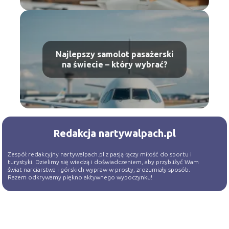
Najlepszy samolot pasażerski
na świecie – który wybrać?
Redakcja nartywalpach.pl
Zespół redakcyjny nartywalpach.pl z pasją łączy miłość do sportu i
turystyki. Dzielimy się wiedzą i doświadczeniem, aby przybliżyć Wam
świat narciarstwa i górskich wypraw w prosty, zrozumiały sposób.
Razem odkrywamy piękno aktywnego wypoczynku!