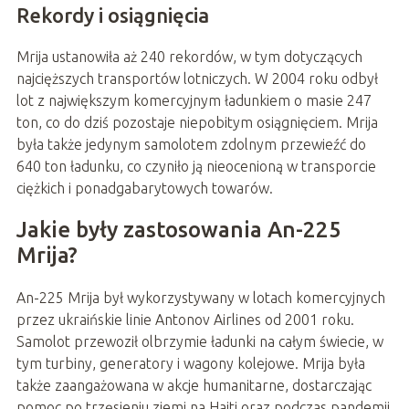
Rekordy i osiągnięcia
Mrija ustanowiła aż 240 rekordów, w tym dotyczących
najcięższych transportów lotniczych. W 2004 roku odbył
lot z największym komercyjnym ładunkiem o masie 247
ton, co do dziś pozostaje niepobitym osiągnięciem. Mrija
była także jedynym samolotem zdolnym przewieźć do
640 ton ładunku, co czyniło ją nieocenioną w transporcie
ciężkich i ponadgabarytowych towarów.
Jakie były zastosowania An-225
Mrija?
An-225 Mrija był wykorzystywany w lotach komercyjnych
przez ukraińskie linie Antonov Airlines od 2001 roku.
Samolot przewoził olbrzymie ładunki na całym świecie, w
tym turbiny, generatory i wagony kolejowe. Mrija była
także zaangażowana w akcje humanitarne, dostarczając
pomoc po trzęsieniu ziemi na Haiti oraz podczas pandemii