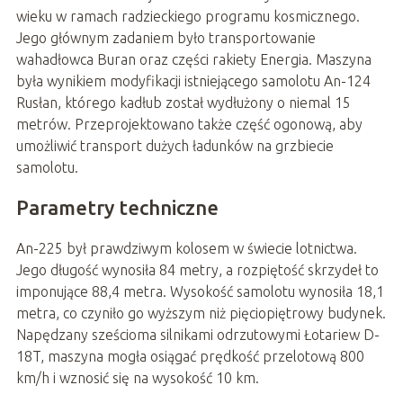
wieku w ramach radzieckiego programu kosmicznego.
Jego głównym zadaniem było transportowanie
wahadłowca Buran oraz części rakiety Energia. Maszyna
była wynikiem modyfikacji istniejącego samolotu An-124
Rusłan, którego kadłub został wydłużony o niemal 15
metrów. Przeprojektowano także część ogonową, aby
umożliwić transport dużych ładunków na grzbiecie
samolotu.
Parametry techniczne
An-225 był prawdziwym kolosem w świecie lotnictwa.
Jego długość wynosiła 84 metry, a rozpiętość skrzydeł to
imponujące 88,4 metra. Wysokość samolotu wynosiła 18,1
metra, co czyniło go wyższym niż pięciopiętrowy budynek.
Napędzany sześcioma silnikami odrzutowymi Łotariew D-
18T, maszyna mogła osiągać prędkość przelotową 800
km/h i wznosić się na wysokość 10 km.