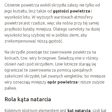
Ciśnienie powietrza wokół skrzydła zależy nie tylko od
jego kształtu, lecz także od
gęstości powietrza
i
wysokości lotu. W wyższych warstwach atmosfery
powietrze jest rzadsze, więc siła nośna przy tej samej
prędkości byłaby mniejsza. Dlatego samoloty na dużej
wysokości lecą szybciej niż w pobliżu ziemi, aby
zrekompensować niższą gęstość.
Na skrzydle powstaje też zawirowanie powietrza na
końcach, tzw. wiry brzegowe. Świadczą one o różnicy
ciśnień nad i pod skrzydłem. Linie lotnicze starają się
ograniczać te zawirowania za pomocą specjalnych
zakończeń skrzydeł, tak zwanych wingletów, bo mniejsze
wiry oznaczają mniejszy
opór powietrza
i niższe zużycie
paliwa.
Rola kąta natarcia
Kolejnym istotnym elementem jest
kąt natarcia
, czyli kąt