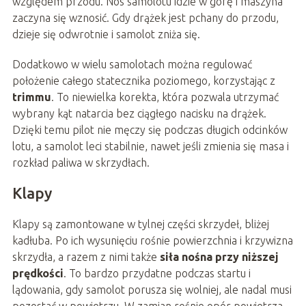
względem przodu. Nos samolotu idzie w górę i maszyna
zaczyna się wznosić. Gdy drążek jest pchany do przodu,
dzieje się odwrotnie i samolot zniża się.
Dodatkowo w wielu samolotach można regulować
położenie całego statecznika poziomego, korzystając z
trimmu
. To niewielka korekta, która pozwala utrzymać
wybrany kąt natarcia bez ciągłego nacisku na drążek.
Dzięki temu pilot nie męczy się podczas długich odcinków
lotu, a samolot leci stabilnie, nawet jeśli zmienia się masa i
rozkład paliwa w skrzydłach.
Klapy
Klapy są zamontowane w tylnej części skrzydeł, bliżej
kadłuba. Po ich wysunięciu rośnie powierzchnia i krzywizna
skrzydła, a razem z nimi także
siła nośna przy niższej
prędkości
. To bardzo przydatne podczas startu i
lądowania, gdy samolot porusza się wolniej, ale nadal musi