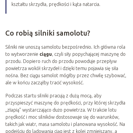
kształtu skrzydła, prędkości i kąta natarcia.
Co robią silniki samolotu?
Silniki nie unoszą samolotu bezpośrednio. Ich główna rola
to wytworzenie
ciągu
, czyli siły popychającej maszynę do
przodu. Dopiero ruch do przodu powoduje przepływ
powietrza wokół skrzydeł i dzięki temu pojawia się siła
nośna. Bez ciągu samolot mógłby przez chwilę szybować,
ale w końcu zacząłby tracić wysokość.
Podczas startu silniki pracują z dużą mocą, aby
przyspieszyć maszynę do prędkości, przy której skrzydła
„złapią” wystarczająco dużo powietrza. W trakcie lotu
prędkość i moc silników dostosowuje się do warunków,
takich jak wiatr, masa samolotu i planowana wysokość. Na
podejściu do lądowania ciąg jest z kolei zmniejszany, a