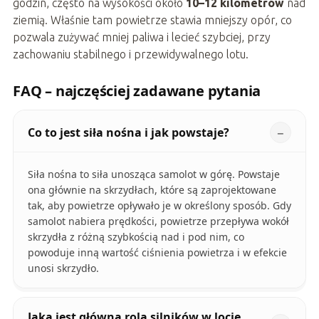
godzin, często na wysokości około
10–12 kilometrów
nad
ziemią. Właśnie tam powietrze stawia mniejszy opór, co
pozwala zużywać mniej paliwa i lecieć szybciej, przy
zachowaniu stabilnego i przewidywalnego lotu.
FAQ – najczęściej zadawane pytania
Co to jest siła nośna i jak powstaje?
Siła nośna to siła unosząca samolot w górę. Powstaje
ona głównie na skrzydłach, które są zaprojektowane
tak, aby powietrze opływało je w określony sposób. Gdy
samolot nabiera prędkości, powietrze przepływa wokół
skrzydła z różną szybkością nad i pod nim, co
powoduje inną wartość ciśnienia powietrza i w efekcie
unosi skrzydło.
Jaka jest główna rola silników w locie