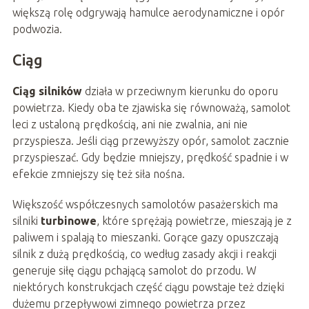
większą rolę odgrywają hamulce aerodynamiczne i opór
podwozia.
Ciąg
Ciąg silników
działa w przeciwnym kierunku do oporu
powietrza. Kiedy oba te zjawiska się równoważą, samolot
leci z ustaloną prędkością, ani nie zwalnia, ani nie
przyspiesza. Jeśli ciąg przewyższy opór, samolot zacznie
przyspieszać. Gdy będzie mniejszy, prędkość spadnie i w
efekcie zmniejszy się też siła nośna.
Większość współczesnych samolotów pasażerskich ma
silniki
turbinowe
, które sprężają powietrze, mieszają je z
paliwem i spalają to mieszanki. Gorące gazy opuszczają
silnik z dużą prędkością, co według zasady akcji i reakcji
generuje siłę ciągu pchającą samolot do przodu. W
niektórych konstrukcjach część ciągu powstaje też dzięki
dużemu przepływowi zimnego powietrza przez