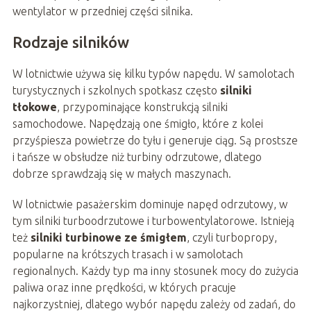
wentylator w przedniej części silnika.
Rodzaje silników
W lotnictwie używa się kilku typów napędu. W samolotach
turystycznych i szkolnych spotkasz często
silniki
tłokowe
, przypominające konstrukcją silniki
samochodowe. Napędzają one śmigło, które z kolei
przyśpiesza powietrze do tyłu i generuje ciąg. Są prostsze
i tańsze w obsłudze niż turbiny odrzutowe, dlatego
dobrze sprawdzają się w małych maszynach.
W lotnictwie pasażerskim dominuje napęd odrzutowy, w
tym silniki turboodrzutowe i turbowentylatorowe. Istnieją
też
silniki turbinowe ze śmigłem
, czyli turbopropy,
popularne na krótszych trasach i w samolotach
regionalnych. Każdy typ ma inny stosunek mocy do zużycia
paliwa oraz inne prędkości, w których pracuje
najkorzystniej, dlatego wybór napędu zależy od zadań, do