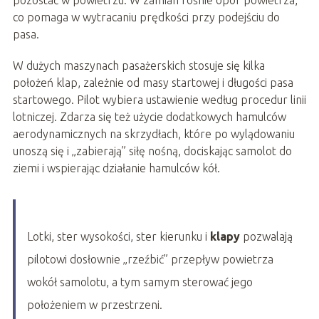
pozostać w powietrzu. W zamian rośnie opór powietrza,
co pomaga w wytracaniu prędkości przy podejściu do
pasa.
W dużych maszynach pasażerskich stosuje się kilka
położeń klap, zależnie od masy startowej i długości pasa
startowego. Pilot wybiera ustawienie według procedur linii
lotniczej. Zdarza się też użycie dodatkowych hamulców
aerodynamicznych na skrzydłach, które po wylądowaniu
unoszą się i „zabierają” siłę nośną, dociskając samolot do
ziemi i wspierając działanie hamulców kół.
Lotki, ster wysokości, ster kierunku i
klapy
pozwalają
pilotowi dosłownie „rzeźbić” przepływ powietrza
wokół samolotu, a tym samym sterować jego
położeniem w przestrzeni.