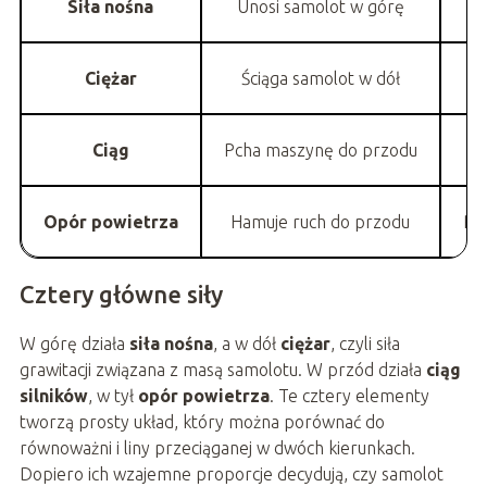
Siła nośna
Unosi samolot w górę
Ciężar
Ściąga samolot w dół
Ciąg
Pcha maszynę do przodu
Opór powietrza
Hamuje ruch do przodu
Prę
Cztery główne siły
W górę działa
siła nośna
, a w dół
ciężar
, czyli siła
grawitacji związana z masą samolotu. W przód działa
ciąg
silników
, w tył
opór powietrza
. Te cztery elementy
tworzą prosty układ, który można porównać do
równoważni i liny przeciąganej w dwóch kierunkach.
Dopiero ich wzajemne proporcje decydują, czy samolot