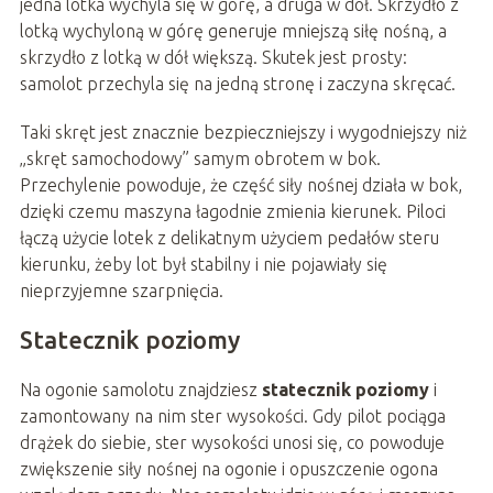
jedna lotka wychyla się w górę, a druga w dół. Skrzydło z
lotką wychyloną w górę generuje mniejszą siłę nośną, a
skrzydło z lotką w dół większą. Skutek jest prosty:
samolot przechyla się na jedną stronę i zaczyna skręcać.
Taki skręt jest znacznie bezpieczniejszy i wygodniejszy niż
„skręt samochodowy” samym obrotem w bok.
Przechylenie powoduje, że część siły nośnej działa w bok,
dzięki czemu maszyna łagodnie zmienia kierunek. Piloci
łączą użycie lotek z delikatnym użyciem pedałów steru
kierunku, żeby lot był stabilny i nie pojawiały się
nieprzyjemne szarpnięcia.
Statecznik poziomy
Na ogonie samolotu znajdziesz
statecznik poziomy
i
zamontowany na nim ster wysokości. Gdy pilot pociąga
drążek do siebie, ster wysokości unosi się, co powoduje
zwiększenie siły nośnej na ogonie i opuszczenie ogona