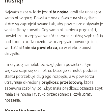
nośną?
Najważniejsza w locie jest
siła nośna
, czyli siła unosząca
samolot w górę. Powstaje ona głównie na skrzydłach,
które są zaprojektowane tak, aby powietrze opływało je
w określony sposób. Gdy samolot nabiera prędkości,
powietrze przepływa wokół skrzydła z różną szybkością
nad i pod nim. Ta różnica w przepływie powoduje inną
wartość
ciśnienia powietrza
, co w efekcie unosi
skrzydło.
Im szybciej samolot leci względem powietrza, tym
większa staje się siła nośna. Dlatego samolot podczas
startu potrzebuje długiego rozpędu, a w powietrzu
utrzymuje określoną
prędkość przelotową
, która
zapewnia stabilny lot. Zbyt mała prędkość oznacza zbyt
małą siłę nośną i ryzyko przeciągnięcia, czyli utraty
noszenia.