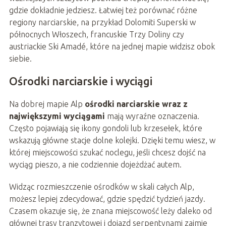
gdzie dokładnie jedziesz. Łatwiej też porównać różne
regiony narciarskie, na przykład Dolomiti Superski w
północnych Włoszech, francuskie Trzy Doliny czy
austriackie Ski Amadé, które na jednej mapie widzisz obok
siebie.
Ośrodki narciarskie i wyciągi
Na dobrej mapie Alp
ośrodki narciarskie wraz z
największymi wyciągami
mają wyraźne oznaczenia.
Często pojawiają się ikony gondoli lub krzesełek, które
wskazują główne stacje dolne kolejki. Dzięki temu wiesz, w
której miejscowości szukać noclegu, jeśli chcesz dojść na
wyciąg pieszo, a nie codziennie dojeżdżać autem.
Widząc rozmieszczenie ośrodków w skali całych Alp,
możesz lepiej zdecydować, gdzie spędzić tydzień jazdy.
Czasem okazuje się, że znana miejscowość leży daleko od
głównej trasy tranzytowej i dojazd serpentynami zajmie