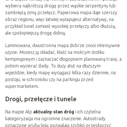
wybiera najkrótszą drogę przez wąskie serpentyny lub
zamkniętą zimą przełęcz. Papierowa mapa daje szerszy
obraz regionu, więc łatwiej wyłapujesz alternatywy, na
przykład tunel zamiast wysokiej przełęczy albo dłuższą,
ale spokojniejszą drogę doliną.
Laminowana, dwustronna mapa dobrze znosi intensywne
użycie. Możesz ją składać, kłaść na mokrym stoliku
kempingowym i zaznaczać długopisem planowaną trasę, a
potem wycierać ślady. To duży atut na dłuższym
wyjeździe, kiedy mapę wyciągasz kilka razy dziennie, na
postoju, w schronisku czy na parkingu przed
supermarketem.
Drogi, przełęcze i tunele
Na mapie Alp
aktualny stan dróg
i ich czytelna
kategoryzacja ma ogromne znaczenie. Autostrady
oznaczone grubą linią pozwalają szybko przeskoczyć