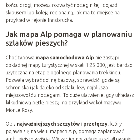
końcu drogi, możesz rozważyć nocleg niżej i dojazd
skibusem lub koleją regionalną, jak ma to miejsce na
przykład w rejonie Innsbrucka.
Jak mapa Alp pomaga w planowaniu
szlaków pieszych?
Choć typowa
mapa samochodowa Alp
nie zastąpi
dokładnej mapy turystycznej w skali 1:25 000, jest bardzo
użyteczna na etapie ogólnego planowania trekkingu.
Pozwala wybrać dolinę bazową, sprawdzić, gdzie są
schroniska i jak daleko od szlaku leży najbliższa
miejscowość z noclegami. To duże ułatwienie, gdy układasz
kilkudniową pętlę pieszą, na przykład wokół masywu
Monte Rosy.
Opis
najważniejszych szczytów
i
przełęczy
, który
pojawia się na wielu mapach Alp, pomaga zaplanować
ambitniejsze wyjścia. Widząc jednocześnie ukształtowanie