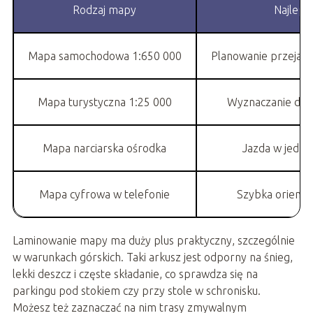
Rodzaj mapy
Najleps
Mapa samochodowa 1:650 000
Planowanie przejazd
Mapa turystyczna 1:25 000
Wyznaczanie dok
Mapa narciarska ośrodka
Jazda w jedny
Mapa cyfrowa w telefonie
Szybka orientac
Laminowanie mapy ma duży plus praktyczny, szczególnie
w warunkach górskich. Taki arkusz jest odporny na śnieg,
lekki deszcz i częste składanie, co sprawdza się na
parkingu pod stokiem czy przy stole w schronisku.
Możesz też zaznaczać na nim trasy zmywalnym