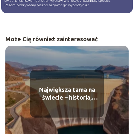
świat narciarstwa i górskich wypraw w prosty, zrozumiały sposób.
Razem odkrywamy piękno aktywnego wypoczynku!
Może Cię również zainteresować
Największa tama na
świecie – historia,
budowa, znaczenie i
wyzwania