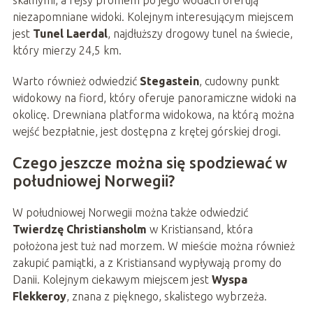
skalnymi, a rejsy promem po jego wodach oferują
niezapomniane widoki. Kolejnym interesującym miejscem
jest
Tunel Laerdal
, najdłuższy drogowy tunel na świecie,
który mierzy 24,5 km.
Warto również odwiedzić
Stegastein
, cudowny punkt
widokowy na fiord, który oferuje panoramiczne widoki na
okolicę. Drewniana platforma widokowa, na którą można
wejść bezpłatnie, jest dostępna z krętej górskiej drogi.
Czego jeszcze można się spodziewać w
południowej Norwegii?
W południowej Norwegii można także odwiedzić
Twierdzę Christiansholm
w Kristiansand, która
położona jest tuż nad morzem. W mieście można również
zakupić pamiątki, a z Kristiansand wypływają promy do
Danii. Kolejnym ciekawym miejscem jest
Wyspa
Flekkeroy
, znana z pięknego, skalistego wybrzeża.