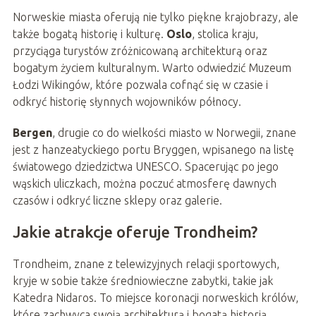
Norweskie miasta oferują nie tylko piękne krajobrazy, ale
także bogatą historię i kulturę.
Oslo
, stolica kraju,
przyciąga turystów zróżnicowaną architekturą oraz
bogatym życiem kulturalnym. Warto odwiedzić Muzeum
Łodzi Wikingów, które pozwala cofnąć się w czasie i
odkryć historię słynnych wojowników północy.
Bergen
, drugie co do wielkości miasto w Norwegii, znane
jest z hanzeatyckiego portu Bryggen, wpisanego na listę
światowego dziedzictwa UNESCO. Spacerując po jego
wąskich uliczkach, można poczuć atmosferę dawnych
czasów i odkryć liczne sklepy oraz galerie.
Jakie atrakcje oferuje Trondheim?
Trondheim, znane z telewizyjnych relacji sportowych,
kryje w sobie także średniowieczne zabytki, takie jak
Katedra Nidaros. To miejsce koronacji norweskich królów,
które zachwyca swoją architekturą i bogatą historią.