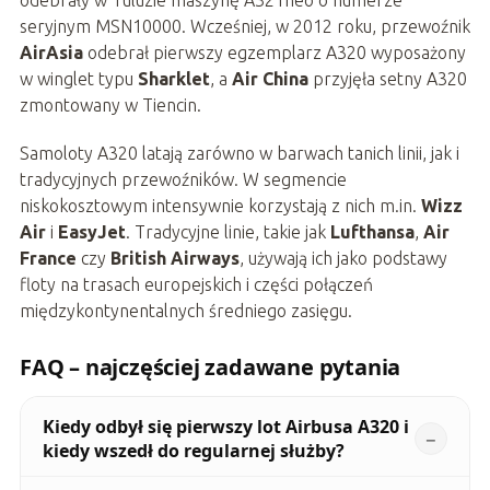
odebrały w Tuluzie maszynę A321neo o numerze
seryjnym MSN10000. Wcześniej, w 2012 roku, przewoźnik
AirAsia
odebrał pierwszy egzemplarz A320 wyposażony
w winglet typu
Sharklet
, a
Air China
przyjęła setny A320
zmontowany w Tiencin.
Samoloty A320 latają zarówno w barwach tanich linii, jak i
tradycyjnych przewoźników. W segmencie
niskokosztowym intensywnie korzystają z nich m.in.
Wizz
Air
i
EasyJet
. Tradycyjne linie, takie jak
Lufthansa
,
Air
France
czy
British Airways
, używają ich jako podstawy
floty na trasach europejskich i części połączeń
międzykontynentalnych średniego zasięgu.
FAQ – najczęściej zadawane pytania
Kiedy odbył się pierwszy lot Airbusa A320 i
kiedy wszedł do regularnej służby?