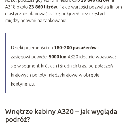
A320, podczas gdy A319 mieści około
29 840 litrów
, a
A318 około
23 860 litrów
. Takie wartości pozwalają liniom
elastycznie planować siatkę połączeń bez częstych
międzylądowań na tankowanie.
Dzięki pojemności do
180–200 pasażerów
i
zasięgowi powyżej
5000 km
A320 idealnie wpasował
się w segment krótkich i średnich tras, od połączeń
krajowych po loty międzykrajowe w obrębie
kontynentu.
Wnętrze kabiny A320 – jak wygląda
podróż?