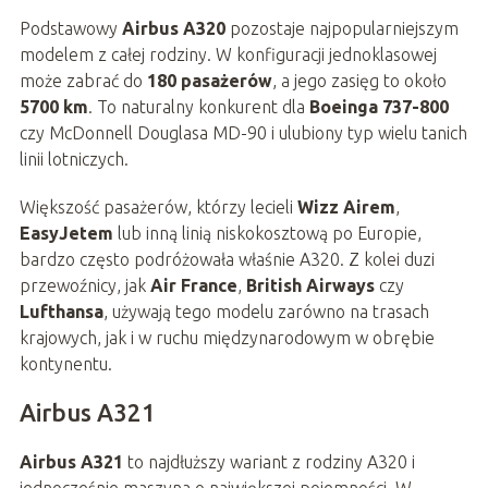
Podstawowy
Airbus A320
pozostaje najpopularniejszym
modelem z całej rodziny. W konfiguracji jednoklasowej
może zabrać do
180 pasażerów
, a jego zasięg to około
5700 km
. To naturalny konkurent dla
Boeinga 737-800
czy McDonnell Douglasa MD-90 i ulubiony typ wielu tanich
linii lotniczych.
Większość pasażerów, którzy lecieli
Wizz Airem
,
EasyJetem
lub inną linią niskokosztową po Europie,
bardzo często podróżowała właśnie A320. Z kolei duzi
przewoźnicy, jak
Air France
,
British Airways
czy
Lufthansa
, używają tego modelu zarówno na trasach
krajowych, jak i w ruchu międzynarodowym w obrębie
kontynentu.
Airbus A321
Airbus A321
to najdłuższy wariant z rodziny A320 i