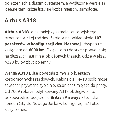
połączeniach z długim dystansem, a wydłużone wersje są
idealne tam, gdzie liczy się liczba miejsc w samolocie.
Airbus A318
Airbus A318
to najmniejszy samolot europejskiego
producenta z tej rodziny. Zabiera na pokład około
107
pasażerów w konfiguracji dwuklasowej
i dysponuje
zasięgiem do
6000 km
. Dzięki temu dobrze sprawdza się
na dłuższych, ale mniej obłożonych trasach, gdzie większy
A320 byłby zbyt pojemny.
Wersja
A318 Elite
powstała z myślą o klientach
korporacyjnych i rządowych. Kabina dla 14–18 osób może
zawierać prywatne sypialnie, salon oraz miejsce do pracy.
Od 2009 roku zmodyfikowany A318 obsługiwał np.
bezpośrednie połączenie
British Airways
z lotniska
London City do Nowego Jorku w konfiguracji 32 foteli
klasy biznes.