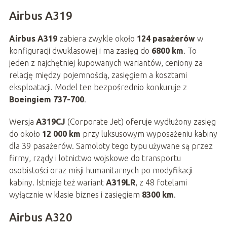
Airbus A319
Airbus A319
zabiera zwykle około
124 pasażerów
w
konfiguracji dwuklasowej i ma zasięg do
6800 km
. To
jeden z najchętniej kupowanych wariantów, ceniony za
relację między pojemnością, zasięgiem a kosztami
eksploatacji. Model ten bezpośrednio konkuruje z
Boeingiem 737-700
.
Wersja
A319CJ
(Corporate Jet) oferuje wydłużony zasięg
do około
12 000 km
przy luksusowym wyposażeniu kabiny
dla 39 pasażerów. Samoloty tego typu używane są przez
firmy, rządy i lotnictwo wojskowe do transportu
osobistości oraz misji humanitarnych po modyfikacji
kabiny. Istnieje też wariant
A319LR
, z 48 fotelami
wyłącznie w klasie biznes i zasięgiem
8300 km
.
Airbus A320