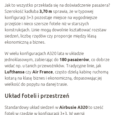
Jak to wszystko przekłada się na doświadczenie pasażera?
Szerokość kadłuba
3,70 m
sprawia, że w typowej
konfiguracji 3+3 pozostaje miejsce na wygodniejsze
przejście i nieco szersze fotele niż w starszych
konstrukcjach. Linie mogą dowolnie kształtować rozstaw
siedzeń, liczbę rzędów czy proporcje między klasą
ekonomiczną a biznes.
W wielu konfiguracjach A320 lata w układzie
jednoklasowym, zabierając do
180 pasażerów
, co dobrze
widać np. u tanich przewoźników. Tradycyjne linie, jak
Lufthansa
czy
Air France
, często dzielą kabinę ruchomą
kotarą na klasę biznes i ekonomiczną, dopasowując jej
wielkość do popytu na danej trasie.
Układ foteli i przestrzeń
Standardowy układ siedzeń w
Airbusie A320
to sześć
foteli w rzędzie w konfiguracji 3+3. W wersji