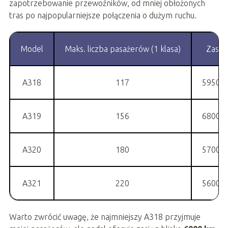
zapotrzebowanie przewoźników, od mniej obłożonych
tras po najpopularniejsze połączenia o dużym ruchu.
Model
Maks. liczba pasażerów (1 klasa)
Zasię
A318
117
5950 
A319
156
6800 
A320
180
5700 
A321
220
5600 
Warto zwrócić uwagę, że najmniejszy A318 przyjmuje