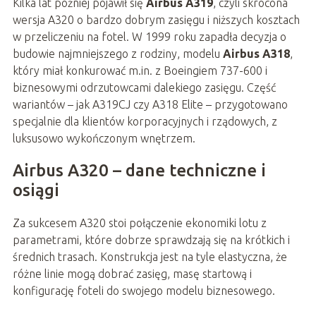
Kilka lat później pojawił się
Airbus A319
, czyli skrócona
wersja A320 o bardzo dobrym zasięgu i niższych kosztach
w przeliczeniu na fotel. W 1999 roku zapadła decyzja o
budowie najmniejszego z rodziny, modelu
Airbus A318
,
który miał konkurować m.in. z Boeingiem 737-600 i
biznesowymi odrzutowcami dalekiego zasięgu. Część
wariantów – jak A319CJ czy A318 Elite – przygotowano
specjalnie dla klientów korporacyjnych i rządowych, z
luksusowo wykończonym wnętrzem.
Airbus A320 – dane techniczne i
osiągi
Za sukcesem A320 stoi połączenie ekonomiki lotu z
parametrami, które dobrze sprawdzają się na krótkich i
średnich trasach. Konstrukcja jest na tyle elastyczna, że
różne linie mogą dobrać zasięg, masę startową i
konfigurację foteli do swojego modelu biznesowego.