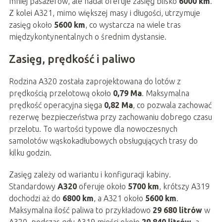
mniej pasażerów, ale nadal oferuje zasięg blisko
6000 km
.
Z kolei A321, mimo większej masy i długości, utrzymuje
zasięg około
5600 km
, co wystarcza na wiele tras
międzykontynentalnych o średnim dystansie.
Zasięg, prędkość i paliwo
Rodzina A320 została zaprojektowana do lotów z
prędkością przelotową około
0,79 Ma
. Maksymalna
prędkość operacyjna sięga
0,82 Ma
, co pozwala zachować
rezerwę bezpieczeństwa przy zachowaniu dobrego czasu
przelotu. To wartości typowe dla nowoczesnych
samolotów wąskokadłubowych obsługujących trasy do
kilku godzin.
Zasięg zależy od wariantu i konfiguracji kabiny.
Standardowy
A320
oferuje około
5700 km
, krótszy A319
dochodzi aż do
6800 km
, a A321 około
5600 km
.
Maksymalna ilość paliwa to przykładowo
29 680 litrów
w