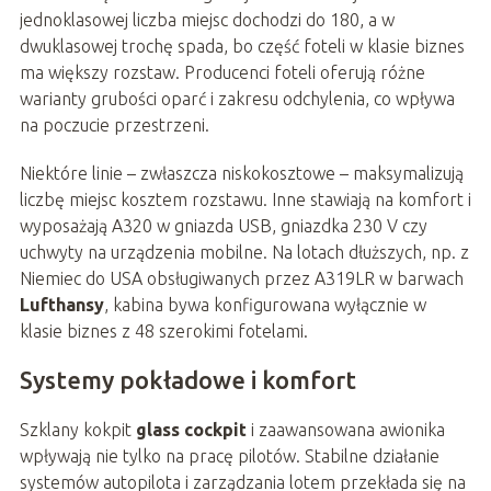
jednoklasowej liczba miejsc dochodzi do 180, a w
dwuklasowej trochę spada, bo część foteli w klasie biznes
ma większy rozstaw. Producenci foteli oferują różne
warianty grubości oparć i zakresu odchylenia, co wpływa
na poczucie przestrzeni.
Niektóre linie – zwłaszcza niskokosztowe – maksymalizują
liczbę miejsc kosztem rozstawu. Inne stawiają na komfort i
wyposażają A320 w gniazda USB, gniazdka 230 V czy
uchwyty na urządzenia mobilne. Na lotach dłuższych, np. z
Niemiec do USA obsługiwanych przez A319LR w barwach
Lufthansy
, kabina bywa konfigurowana wyłącznie w
klasie biznes z 48 szerokimi fotelami.
Systemy pokładowe i komfort
Szklany kokpit
glass cockpit
i zaawansowana awionika
wpływają nie tylko na pracę pilotów. Stabilne działanie
systemów autopilota i zarządzania lotem przekłada się na