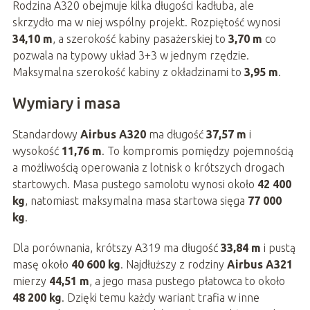
Rodzina A320 obejmuje kilka długości kadłuba, ale
skrzydło ma w niej wspólny projekt. Rozpiętość wynosi
34,10 m
, a szerokość kabiny pasażerskiej to
3,70 m
co
pozwala na typowy układ 3+3 w jednym rzędzie.
Maksymalna szerokość kabiny z okładzinami to
3,95 m
.
Wymiary i masa
Standardowy
Airbus A320
ma długość
37,57 m
i
wysokość
11,76 m
. To kompromis pomiędzy pojemnością
a możliwością operowania z lotnisk o krótszych drogach
startowych. Masa pustego samolotu wynosi około
42 400
kg
, natomiast maksymalna masa startowa sięga
77 000
kg
.
Dla porównania, krótszy A319 ma długość
33,84 m
i pustą
masę około
40 600 kg
. Najdłuższy z rodziny
Airbus A321
mierzy
44,51 m
, a jego masa pustego płatowca to około
48 200 kg
. Dzięki temu każdy wariant trafia w inne