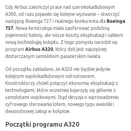
Gdy Airbus zakończył prace nad szerokokadłubowym
A300, od razu pojawiło się kolejne wyzwanie – stworzyć
następcę Boeinga 727 i realnego konkurenta dla
Boeinga
737
. Nowa konstrukcja miała zaoferować podobną
pojemność kabiny, ale niższe koszty eksploatacji i całkiem
nową technologię kokpitu. Z tego pomysłu narodził się
program
Airbus A320
, który dziś jest najczęściej
dostarczanym samolotem pasażerskim świata.
Od początku zakładano, że A320 nie będzie jedynie
kolejnym wąskokadłubowym odrzutowcem.
Konstruktorzy chcieli połączyć ekonomię eksploatacji z
technologiami, które wcześniej kojarzyły się głównie z
samolotami wojskowymi. Stąd decyzja o wprowadzeniu
cyfrowego sterowania lotem, nowego typu awioniki i
dwuosobowej załogi w kokpicie.
Początki programu A320