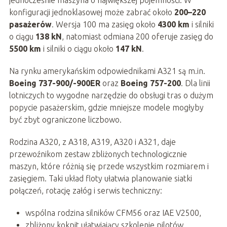
jednocześnie maszyna o największej pojemności. W
konfiguracji jednoklasowej może zabrać około
200–220
pasażerów
. Wersja 100 ma zasięg około
4300 km
i silniki
o ciągu
138 kN
, natomiast odmiana 200 oferuje zasięg do
5500 km
i silniki o ciągu około
147 kN
.
Na rynku amerykańskim odpowiednikami A321 są m.in.
Boeing 737-900/-900ER
oraz
Boeing 757-200
. Dla linii
lotniczych to wygodne narzędzie do obsługi tras o dużym
popycie pasażerskim, gdzie mniejsze modele mogłyby
być zbyt ograniczone liczbowo.
Rodzina A320, z A318, A319, A320 i A321, daje
przewoźnikom zestaw zbliżonych technologicznie
maszyn, które różnią się przede wszystkim rozmiarem i
zasięgiem. Taki układ floty ułatwia planowanie siatki
połączeń, rotację załóg i serwis techniczny:
wspólna rodzina silników CFM56 oraz IAE V2500,
zbliżony kokpit ułatwiający szkolenie pilotów,