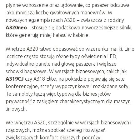
płynne wznoszenie oraz lądowanie, co pasażer odczuwa
jako mniejszą liczbę gwałtownych manewrów. W
nowszych egzemplarzach A320 – zwłaszcza z rodziny
A320neo
– stosuje się dodatkowo nowocześniejsze silniki,
które generują mniej hałasu w kabinie.
Wnętrze A320 łatwo dopasować do wizerunku marki. Linie
lotnicze często stosują różne typy oświetlenia LED,
indywidualne panele nad głową pasażera i większe
schowki bagażowe. W wersjach biznesowych, takich jak
A319CJ
czy A318 Elite, na pokładzie pojawiają się sale
konferencyjne, strefy wypoczynkowe i rozkładane sofy.
Te samoloty łączą więc typową dla biznes jetów
prywatność z zasięgiem charakterystycznym dla maszyn
liniowych.
We wnętrzu A320, szczególnie w wersjach biznesowych i
rządowych, można spotkać szereg rozwiązań
zwiększających komfort dłuższych podróży: