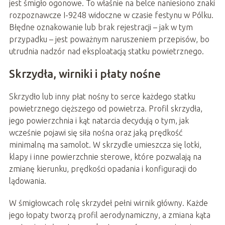
jest śmigło ogonowe. To właśnie na belce naniesiono znaki
rozpoznawcze I-9248 widoczne w czasie festynu w Pólku.
Błędne oznakowanie lub brak rejestracji – jak w tym
przypadku – jest poważnym naruszeniem przepisów, bo
utrudnia nadzór nad eksploatacją statku powietrznego.
Skrzydła, wirniki i płaty nośne
Skrzydło lub inny płat nośny to serce każdego statku
powietrznego cięższego od powietrza. Profil skrzydła,
jego powierzchnia i kąt natarcia decydują o tym, jak
wcześnie pojawi się siła nośna oraz jaką prędkość
minimalną ma samolot. W skrzydle umieszcza się lotki,
klapy i inne powierzchnie sterowe, które pozwalają na
zmianę kierunku, prędkości opadania i konfiguracji do
lądowania.
W śmigłowcach rolę skrzydeł pełni wirnik główny. Każde
jego łopaty tworzą profil aerodynamiczny, a zmiana kąta