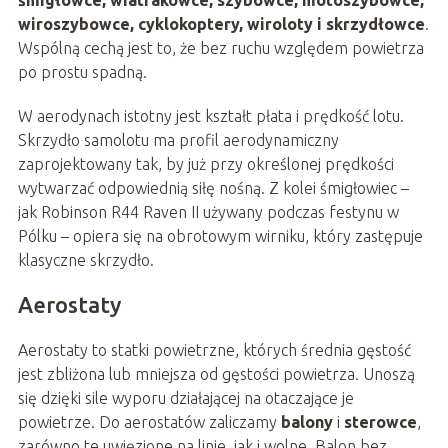
śmigłowce, wiatrakowce, szybowce, motoszybowce,
wiroszybowce, cyklokoptery, wiroloty i skrzydłowce
.
Wspólną cechą jest to, że bez ruchu względem powietrza
po prostu spadną.
W aerodynach istotny jest kształt płata i prędkość lotu.
Skrzydło samolotu ma profil aerodynamiczny
zaprojektowany tak, by już przy określonej prędkości
wytwarzać odpowiednią siłę nośną. Z kolei śmigłowiec –
jak Robinson R44 Raven II używany podczas festynu w
Pólku – opiera się na obrotowym wirniku, który zastępuje
klasyczne skrzydło.
Aerostaty
Aerostaty to statki powietrzne, których średnia gęstość
jest zbliżona lub mniejsza od gęstości powietrza. Unoszą
się dzięki sile wyporu działającej na otaczające je
powietrze. Do aerostatów zaliczamy
balony
i
sterowce
,
zarówno te uwięzione na linie, jak i wolne. Balon bez