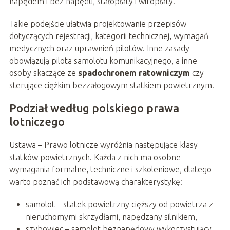
napędem i bez napędu, stałopłaty i wiropłaty.
Takie podejście ułatwia projektowanie przepisów
dotyczących rejestracji, kategorii technicznej, wymagań
medycznych oraz uprawnień pilotów. Inne zasady
obowiązują pilota samolotu komunikacyjnego, a inne
osoby skaczące ze
spadochronem ratowniczym
czy
sterujące ciężkim bezzałogowym statkiem powietrznym.
Podział według polskiego prawa
lotniczego
Ustawa – Prawo lotnicze wyróżnia następujące klasy
statków powietrznych. Każda z nich ma osobne
wymagania formalne, techniczne i szkoleniowe, dlatego
warto poznać ich podstawową charakterystykę:
samolot – statek powietrzny cięższy od powietrza z
nieruchomymi skrzydłami, napędzany silnikiem,
szybowiec – samolot beznapędowy wykorzystujący