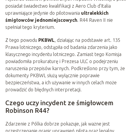
posiadał świadectwo kwalifikacji z Aero Club d’Italia
uprawniające jedynie do pilotowania
ultralekkich
śmigłowców jednomiejscowych
. R44 Raven II nie
spełniał tego kryterium.
Z tego powodu
PKBWL
, działając na podstawie art. 135
Prawa lotniczego, odstąpiła od badania zdarzenia jako
klasycznego incydentu lotniczego. Zamiast tego Komisja
powiadomiła prokuraturę i Prezesa ULC o podejrzeniu
naruszenia przepisów karnych. Podkreślono przy tym, że
dokumenty PKBWL służą wyłącznie poprawie
bezpieczeństwa, a ich używanie w innych celach może
prowadzić do błędnych interpretacji.
Czego uczy incydent ze śmigłowcem
Robinson R44?
Zdarzenie z Pólka dobrze pokazuje, jak ważne jest
przestrzeganie granic uprawnień pilota oraz legalny