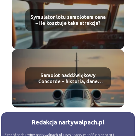
Symulator lotu samolotem cena
– ile kosztuje taka atrakcja?
Samolot naddźwiękowy
Concorde – historia, dane
techniczne, ciekawostki
Redakcja nartywalpach.pl
Zespół redakcyjny nartywalpach.pl z pasją łączy miłość do sportu i