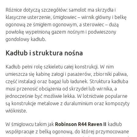
Różnice dotyczą szczegółów: samolot ma skrzydła i
klasyczne usterzenie, śmigłowiec – wirnik główny i belkę
ogonową ze śmigłem ogonowym, a sterowiec – dużą
powłokę wypełnioną gazem nośnym i podwieszony
gondolowy kadłub.
Kadłub i struktura nośna
Kadłub pełni rolę szkieletu całej konstrukcji. W nim
umieszcza się kabinę załogi i pasażerów, zbiorniki paliwa,
część instalacji oraz bagaż lub ładunek. Struktura kadłuba
musi przenosić obciążenia od skrzydeł lub wirnika, a
jednocześnie być możliwie lekka. W lotnictwie popularne
są konstrukcje metalowe z duraluminium oraz kompozyty
włókniste.
W śmigłowcu takim jak
Robinson R44 Raven II
kadłub
współpracuje z belką ogonową, do której przymocowane