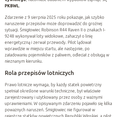
PKBWL
.
Zdarzenie z 9 sierpnia 2025 roku pokazuje, jak szybko
naruszenie przepisów może doprowadzić do groźnej
sytuacji. Śmigłowiec Robinson R44 Raven II o znakach I-
9248 wykonywał loty widokowe, zahaczył o linię
energetyczną i zerwał przewody. Pilot lądował
wprawdzie w miejscu startu, ale następnie, po
załadowaniu pojemników z paliwem, odleciał z obsługą w
nieznanym kierunku.
Rola przepisów lotniczych
Prawo lotnicze wymaga, by każdy statek powietrzny
spełniał określone warunki techniczne, był właściwie
zarejestrowany i użytkowany przez osoby z ważnymi
uprawnieniami. W opisywanym zdarzeniu pojawiło się kilka
poważnych naruszeń. Śmigłowiec nie figurował w
rejestrze statków powietrznych Republiki Włoskiej, a pilot