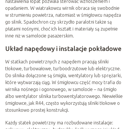
nastawienia łopat pozwala sterować wznoszeniem i
opadaniem. W wiatrakowcu wirnik obraca się swobodnie
w strumieniu powietrza, natomiast w śmigłowcu napędza
go silnik. Spadochron czy skrzydło paralotni także są
płatami nośnymi, choć ich kształt i materiały są zupełnie
inne niż w samolocie pasażerskim.
Układ napędowy i instalacje pokładowe
W statkach powietrznych z napędem pracują silniki
tłokowe, turbowałowe, turboodrzutowe lub elektryczne.
Do silnika dołączone są śmigła, wentylatory lub sprężarki,
które wytwarzają ciąg. W śmigłowcu część mocy trafia do
wirnika nośnego i ogonowego, w samolocie – na śmigło
albo wentylator silnika turbowentylatorowego. Niewielkie
śmigłowce, jak R44, często wykorzystują silniki tłokowe o
stosunkowo prostej konstrukcji.
Każdy statek powietrzny ma rozbudowane instalacje: