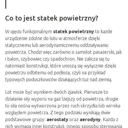
Co to jest statek powietrzny?
W ujęciu funkcjonalnym
statek powietrzny
to każde
urządzenie zdolne do lotu w atmosferze dzięki
statycznemu lub aerodynamicznemu oddziaływaniu
powietrza. Chodzi więc zarówno o samolot pasażerski, jak
i balon, szybowiec czy spadochron. Nie zalicza się tu
natomiast konstrukcji, które unoszą się wyłącznie dzięki
powietrzu odbitemu od podłoża, czyli na przykład
typowych poduszkowców działających tuż nad ziemią.
Lot może być wynikiem dwóch zjawisk. Pierwsze to
działanie siły wyporu na gaz lżejszy od powietrza, drugie
to siła nośna wytworzona przez ruch skrzydła lub wirnika
względem powietrza. Z tego podziału wynikają dwie
podstawowe grupy:
aerostaty
oraz
aerodyny
. Każda z
nich wymaga innej konstrukcji, innego sposobu sterowania