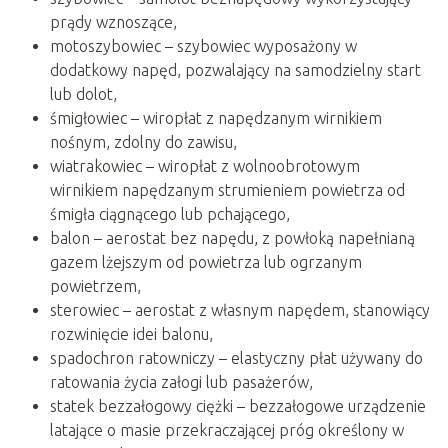
prądy wznoszące,
motoszybowiec – szybowiec wyposażony w
dodatkowy napęd, pozwalający na samodzielny start
lub dolot,
śmigłowiec – wiropłat z napędzanym wirnikiem
nośnym, zdolny do zawisu,
wiatrakowiec – wiropłat z wolnoobrotowym
wirnikiem napędzanym strumieniem powietrza od
śmigła ciągnącego lub pchającego,
balon – aerostat bez napędu, z powłoką napełnianą
gazem lżejszym od powietrza lub ogrzanym
powietrzem,
sterowiec – aerostat z własnym napędem, stanowiący
rozwinięcie idei balonu,
spadochron ratowniczy – elastyczny płat używany do
ratowania życia załogi lub pasażerów,
statek bezzałogowy ciężki – bezzałogowe urządzenie
latające o masie przekraczającej próg określony w