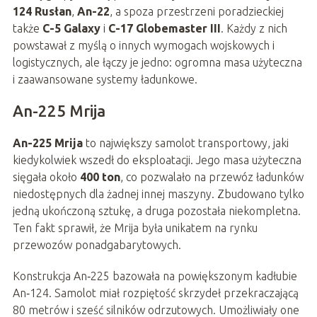
124 Rusłan
,
An-22
, a spoza przestrzeni poradzieckiej
także
C-5 Galaxy
i
C-17 Globemaster III
. Każdy z nich
powstawał z myślą o innych wymogach wojskowych i
logistycznych, ale łączy je jedno: ogromna masa użyteczna
i zaawansowane systemy ładunkowe.
An-225 Mrija
An-225 Mrija
to największy samolot transportowy, jaki
kiedykolwiek wszedł do eksploatacji. Jego masa użyteczna
sięgała około
400 ton
, co pozwalało na przewóz ładunków
niedostępnych dla żadnej innej maszyny. Zbudowano tylko
jedną ukończoną sztukę, a druga pozostała niekompletna.
Ten fakt sprawił, że Mrija była unikatem na rynku
przewozów ponadgabarytowych.
Konstrukcja An‑225 bazowała na powiększonym kadłubie
An‑124. Samolot miał rozpiętość skrzydeł przekraczającą
80 metrów i sześć silników odrzutowych. Umożliwiały one