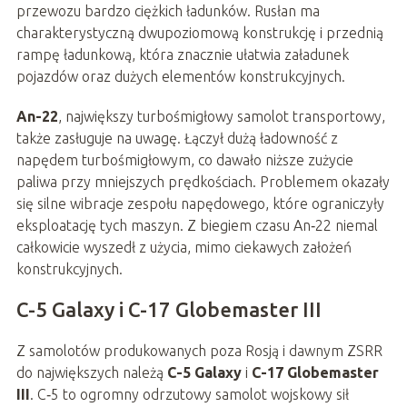
przewozu bardzo ciężkich ładunków. Rusłan ma
charakterystyczną dwupoziomową konstrukcję i przednią
rampę ładunkową, która znacznie ułatwia załadunek
pojazdów oraz dużych elementów konstrukcyjnych.
An-22
, największy turbośmigłowy samolot transportowy,
także zasługuje na uwagę. Łączył dużą ładowność z
napędem turbośmigłowym, co dawało niższe zużycie
paliwa przy mniejszych prędkościach. Problemem okazały
się silne wibracje zespołu napędowego, które ograniczyły
eksploatację tych maszyn. Z biegiem czasu An‑22 niemal
całkowicie wyszedł z użycia, mimo ciekawych założeń
konstrukcyjnych.
C-5 Galaxy i C-17 Globemaster III
Z samolotów produkowanych poza Rosją i dawnym ZSRR
do największych należą
C-5 Galaxy
i
C-17 Globemaster
III
. C‑5 to ogromny odrzutowy samolot wojskowy sił