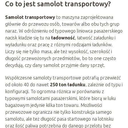
Co to jest samolot transportowy?
Samolot transportowy
to maszyna zaprojektowana
głównie do przewozu osób, towarów albo obu tych grup
naraz. W odróżnieniu od typowego liniowca pasażerskiego
nacisk kładzie się tu na
ładowność
, łatwość załadunku i
wyładunku oraz pracę z różnymi rodzajami ładunków.
Liczy się nie tylko masa, ale też wysokość, szerokość i
długość przewożonych przedmiotów, bo to one często
decydują, czy dany samolot przyjmie dany sprzęt.
Współczesne samoloty transportowe potrafią przewieźć
od około 40 do nawet
250 ton ładunku
, zależnie od typu i
konfiguracji. To ogromna różnica w porównaniu z
typowymi samolotami pasażerskimi, które biorą w luku
bagażowym jedynie kilka ton towaru. Możliwości
przewozowe ogranicza nie tylko konstrukcja samego
samolotu, ale też długość pasa startowego na lotnisku
oraz ilość paliwa potrzebna do danego przelotu bez