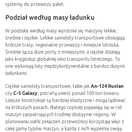
systemy do przewozu palet.
Podział według masy ładunku
W podziale według masy wyróżnia się maszyny lekkie,
średnie i ciężkie. Lekkie samoloty transportowe obsługują
krótsze trasy, regionalne przewozy i mniejsze lotniska.
Średnie łączą duże porty z mniejszymi, a ciężkie działają
jako kręgosłup globalnej sieci transportu lotniczego. To
one wykonują loty międzykontynentalne z bardzo dużymi
ładunkami.
Ciężkie samoloty transportowe, takie jak
An-124 Rusłan
czy
C-5 Galaxy
, potrafią unieść ponad 100 ton towaru.
Lżejsze konstrukcje są bardziej elastyczne i mogą lądować
na krótszych pasach, dlatego częściej pojawiają się w roli
maszyn zaopatrujących trudniej dostępne regiony. W
planowaniu siatki połączeń przewoźnicy korzystają więc z
całej gamy typów maszyn, a każda z nich wypełnia swoją