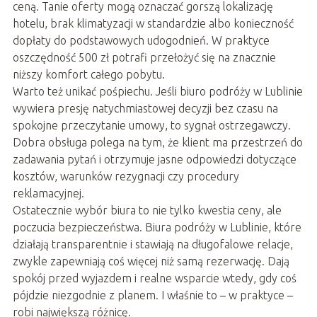
ceną. Tanie oferty mogą oznaczać gorszą lokalizację
hotelu, brak klimatyzacji w standardzie albo konieczność
dopłaty do podstawowych udogodnień. W praktyce
oszczędność 500 zł potrafi przełożyć się na znacznie
niższy komfort całego pobytu.
Warto też unikać pośpiechu. Jeśli biuro podróży w Lublinie
wywiera presję natychmiastowej decyzji bez czasu na
spokojne przeczytanie umowy, to sygnał ostrzegawczy.
Dobra obsługa polega na tym, że klient ma przestrzeń do
zadawania pytań i otrzymuje jasne odpowiedzi dotyczące
kosztów, warunków rezygnacji czy procedury
reklamacyjnej.
Ostatecznie wybór biura to nie tylko kwestia ceny, ale
poczucia bezpieczeństwa. Biura podróży w Lublinie, które
działają transparentnie i stawiają na długofalowe relacje,
zwykle zapewniają coś więcej niż samą rezerwację. Dają
spokój przed wyjazdem i realne wsparcie wtedy, gdy coś
pójdzie niezgodnie z planem. I właśnie to – w praktyce –
robi największą różnicę.