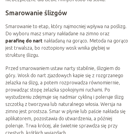
Smarowanie ślizgów
Smarowanie to etap, który najmocniej wpływa na poślizg.
Do wyboru masz smary nakładane na zimno oraz
parafinę do nart
nakładaną na gorąco. Metoda na gorąco
jest trwalsza, bo roztopiony wosk wnika głębiej w
strukturę ślizgu.
Przed smarowaniem ustaw narty stabilnie, ślizgiem do
góry. Wosk do nart zjazdowych kapie się z rozgrzanego
żelazka na ślizg, a potem rozprowadza równomiernie,
prowadząc stopę żelazka spokojnymi ruchami. Po
wystudzeniu zdejmuje się nadmiar cykliną i poleruje ślizg
szczotką z tworzywa lub naturalnego włosia. Wersja na
zimno jest prostsza. Smar w płynie lub paście nakłada się
aplikatorem, pozostawia do utwardzenia, a później
poleruje. Trwa krócej, ale świetnie sprawdza się przy
częstych, krótkich wyjazdach.