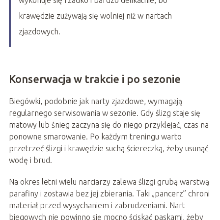
wykonuje się rzadko i bardzo delikatnie, bo
krawędzie zużywają się wolniej niż w nartach
zjazdowych.
Konserwacja w trakcie i po sezonie
Biegówki, podobnie jak narty zjazdowe, wymagają
regularnego serwisowania w sezonie. Gdy ślizg staje się
matowy lub śnieg zaczyna się do niego przyklejać, czas na
ponowne smarowanie. Po każdym treningu warto
przetrzeć ślizgi i krawędzie suchą ściereczką, żeby usunąć
wodę i brud.
Na okres letni wielu narciarzy zalewa ślizgi grubą warstwą
parafiny i zostawia bez jej zbierania. Taki „pancerz” chroni
materiał przed wysychaniem i zabrudzeniami. Nart
biegowych nie powinno się mocno ściskać paskami, żeby