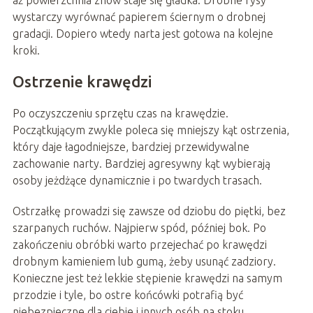
aż powierzchnia znów staje się gładka. Drobne rysy
wystarczy wyrównać papierem ściernym o drobnej
gradacji. Dopiero wtedy narta jest gotowa na kolejne
kroki.
Ostrzenie krawędzi
Po oczyszczeniu sprzętu czas na krawędzie.
Początkującym zwykle poleca się mniejszy kąt ostrzenia,
który daje łagodniejsze, bardziej przewidywalne
zachowanie narty. Bardziej agresywny kąt wybierają
osoby jeżdżące dynamicznie i po twardych trasach.
Ostrzałkę prowadzi się zawsze od dziobu do piętki, bez
szarpanych ruchów. Najpierw spód, później bok. Po
zakończeniu obróbki warto przejechać po krawędzi
drobnym kamieniem lub gumą, żeby usunąć zadziory.
Konieczne jest też lekkie stępienie krawędzi na samym
przodzie i tyle, bo ostre końcówki potrafią być
niebezpieczne dla ciebie i innych osób na stoku.