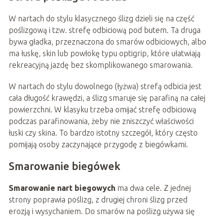
W nartach do stylu klasycznego ślizg dzieli się na część
poślizgową i tzw. strefę odbiciową pod butem. Ta druga
bywa gładka, przeznaczona do smarów odbiciowych, albo
ma łuskę, skin lub powłokę typu optigrip, które ułatwiają
rekreacyjną jazdę bez skomplikowanego smarowania.
W nartach do stylu dowolnego (łyżwa) strefą odbicia jest
cała długość krawędzi, a ślizg smaruje się parafiną na całej
powierzchni. W klasyku trzeba omijać strefę odbiciową
podczas parafinowania, żeby nie zniszczyć właściwości
łuski czy skina. To bardzo istotny szczegół, który często
pomijają osoby zaczynające przygodę z biegówkami.
Smarowanie biegówek
Smarowanie nart biegowych
ma dwa cele. Z jednej
strony poprawia poślizg, z drugiej chroni ślizg przed
erozją i wysychaniem. Do smarów na poślizg używa się