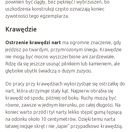
powinien być ciągły, bez pęknięć i wybrzuszeń, bo
uszkodzenia konstrukcji często oznaczają koniec
żywotności tego egzemplarza.
Krawędzie
Ostrzenie krawędzi nart
ma ogromne znaczenie, gdy
jeździsz po twardym, przymrożonym śniegu. Krawędzie
nie mogą być mocno wyszczerbione ani zardzewiałe.
Rdzę da się jeszcze usunąć pilnikiem lub kamieniem, ale
głębokie ubytki świadczą o dużym zużyciu.
Do pracy przy krawędziach wykorzystuje się ostrzałkę do
nart, która utrzymuje stały kąt. Najpierw obrabia się
krawędź od spodu, później od boku. Ruchy muszą być
równe, zawsze w jednym kierunku, po całej długości. Na
koniec warto przód i tył narty lekko stępić gumą tępiącą
na odcinku około 10 centymetrów. Dzięki temu narta
łatwiej inicjuje skręt i nie „łapie” przypadkowo krawędzią.