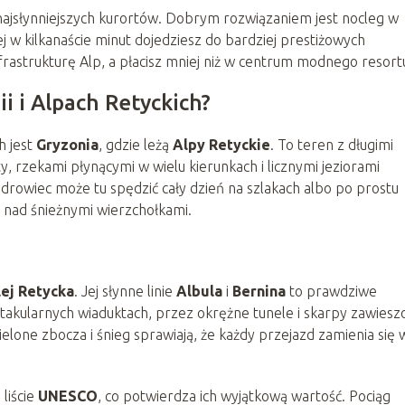
 najsłynniejszych kurortów. Dobrym rozwiązaniem jest nocleg w
rej w kilkanaście minut dojedziesz do bardziej prestiżowych
frastrukturę Alp, a płacisz mniej niż w centrum modnego resort
ii i Alpach Retyckich?
h jest
Gryzonia
, gdzie leżą
Alpy Retyckie
. To teren z długimi
y, rzekami płynącymi w wielu kierunkach i licznymi jeziorami
drowiec może tu spędzić cały dzień na szlakach albo po prostu
bo nad śnieżnymi wierzchołkami.
ej Retycka
. Jej słynne linie
Albula
i
Bernina
to prawdziwe
ktakularnych wiaduktach, przez okrężne tunele i skarpy zawies
elone zbocza i śnieg sprawiają, że każdy przejazd zamienia się 
 liście
UNESCO
, co potwierdza ich wyjątkową wartość. Pociąg