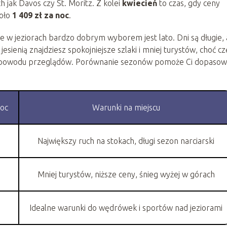
h jak Davos czy St. Moritz. Z kolei
kwiecień
to czas, gdy ceny
koło
1 409 zł za noc
.
le w jeziorach bardzo dobrym wyborem jest lato. Dni są długie, 
 jesienią znajdziesz spokojniejsze szlaki i mniej turystów, choć cz
z powodu przeglądów. Porównanie sezonów pomoże Ci dopasow
noc
Warunki na miejscu
Największy ruch na stokach, długi sezon narciarski
Mniej turystów, niższe ceny, śnieg wyżej w górach
Idealne warunki do wędrówek i sportów nad jeziorami