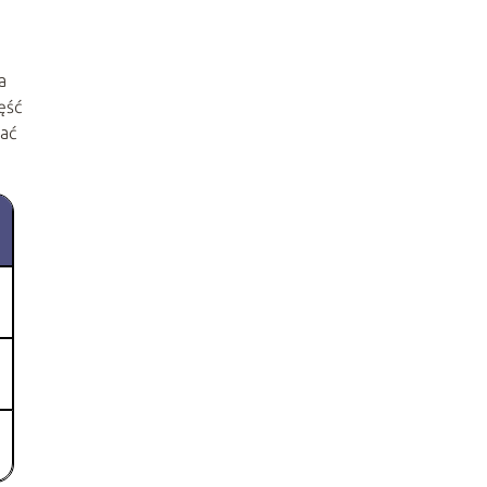
a
ęść
ać