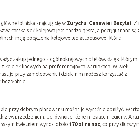
główne lotniska znajdują się w
Zurychu
,
Genewie
i
Bazylei
. Z 
Szwajcarska sieć kolejowa jest bardzo gęsta, a pociągi znane są 
olinach mają połączenia kolejowe lub autobusowe, które
zważyć zakup jednego z ogólnokrajowych biletów, dzięki którym
e z kolejek linowych na preferencyjnych warunkach. W wielu
ymasz je przy zameldowaniu i dzięki nim możesz korzystać z
t bezpłatnie.
, ale przy dobrym planowaniu można je wyraźnie obniżyć. Wart
h z wyprzedzeniem, porównując różne miesiące i regiony. Anal
tańszym kwietniem wynosi około
170 zł na noc
, co przy dłuższy