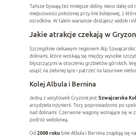
Tańsze bywają też mniejsze doliny nieco dalej od
miejscowości położonej przy linii kolejowej, z któ
ośrodków. W takim wariancie dostajesz widoki i in
Jakie atrakcje czekają w Gryzon
Szczególnie ciekawym regionem Alp Szwajcarskic
dolinami, które wciskają się między wysokie szczyt
błyszczącymi w otoczeniu grzbietów górskich. Wę
usiąść na zielonej łące i patrzeć na lazurowe nie
Kolej Albula i Bernina
Jedną z wizytówek Gryzonii jest
Szwajcarska Kol
arcydzieła inżynierii. Tory poprowadzono po spe
nad dolinami. Czerwone wagony wcinające się w zi
podróż widokową.
Od
2008 roku
linie Albula i Bernina znajdują się na