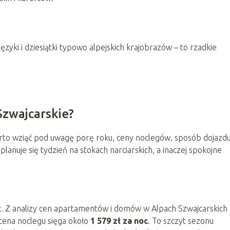
języki i dziesiątki typowo alpejskich krajobrazów – to rzadkie
Szwajcarskie?
rto wziąć pod uwagę porę roku, ceny noclegów, sposób dojazd
planuje się tydzień na stokach narciarskich, a inaczej spokojne
 Z analizy cen apartamentów i domów w Alpach Szwajcarskich
 cena noclegu sięga około
1 579 zł za noc
. To szczyt sezonu