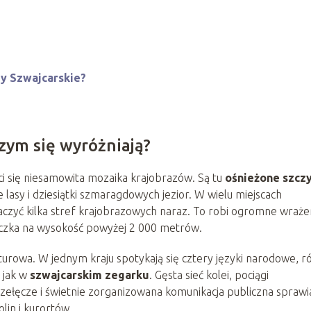
y Szwajcarskie?
czym się wyróżniają?
ci się niesamowita mozaika krajobrazów. Są tu
ośnieżone szcz
e lasy i dziesiątki szmaragdowych jezior. W wielu miejscach
aczyć kilka stref krajobrazowych naraz. To robi ogromne wraże
eczka na wysokość powyżej 2 000 metrów.
turowa. W jednym kraju spotykają się cztery języki narodowe, r
a jak w
szwajcarskim zegarku
. Gęsta sieć kolei, pociągi
zełęcze i świetnie zorganizowana komunikacja publiczna sprawia
in i kurortów.