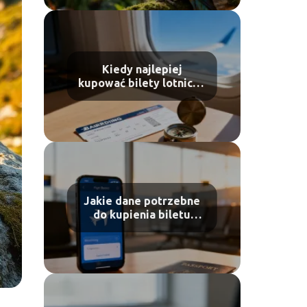
Kiedy najlepiej
kupować bilety lotnicze
Wizzair?
Jakie dane potrzebne
do kupienia biletu
lotniczego Ryanair?