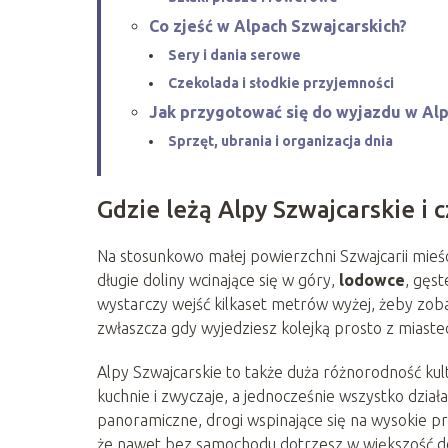
Co zjeść w Alpach Szwajcarskich?
Sery i dania serowe
Czekolada i słodkie przyjemności
Jak przygotować się do wyjazdu w Alp
Sprzęt, ubrania i organizacja dnia
Gdzie leżą Alpy Szwajcarskie i 
Na stosunkowo małej powierzchni Szwajcarii mieś
długie doliny wcinające się w góry,
lodowce
, gęst
wystarczy wejść kilkaset metrów wyżej, żeby zob
zwłaszcza gdy wyjedziesz kolejką prosto z miast
Alpy Szwajcarskie to także duża różnorodność kul
kuchnie i zwyczaje, a jednocześnie wszystko dział
panoramiczne, drogi wspinające się na wysokie pr
że nawet bez samochodu dotrzesz w większość dol