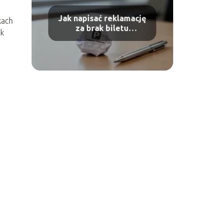
Jak napisać reklamację
kach
za brak biletu
ak
parkingowego?
Poradnik