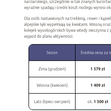
narciarskiego, szczególnie w tak znanych kurortac
wyraźnie spadają i średni koszt noclegu wynosi o
Dla osób nastawionych na trekking, rower i kąpie
alpejskie łąki wypełniają się kwiatami. Wiosną oraz
kolejek wysokogórskich bywa wtedy nieczynna 
wyjazd do planu aktywności:
Sezon
Średnia cena za 
Zima (grudzień)
1 579 zł
Wiosna (kwiecień)
1 409 zł
Lato (lipiec–sierpień)
ok.
1 500 zł