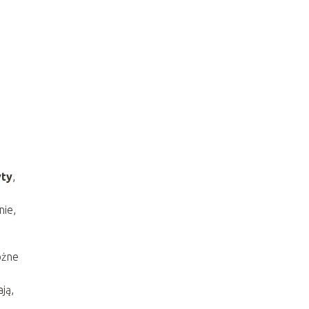
yty
,
nie,
óżne
ją,