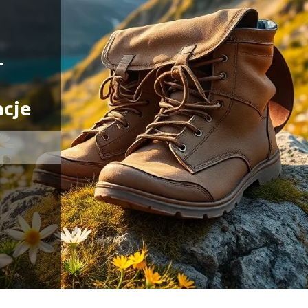
–
acje