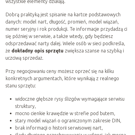
wszystkie elementy działają.
Dobrą praktyką jest spisanie na kartce podstawowych
danych: model nart, długość, promień, model wiązań,
numer seryjny i rok produkcji. Te informacje przydadzą ci
się później w serwisie, a także wtedy, gdy będziesz
odsprzedawać narty dalej. Wiele osób w sieci podkreśla,
że
dokładny opis sprzętu
zwiększa szanse na szybką i
uczciwą sprzedaż.
Przy negocjowaniu ceny możesz oprzeć się na kilku
konkretnych argumentach, które wynikają z realnego
stanu sprzętu:
widoczne głębsze rysy ślizgów wymagające serwisu
struktury,
mocno cienkie krawędzie w strefie pod butem,
stary model wiązań o ograniczonym zakresie DIN,
brak informacji o historii serwisowej nart,