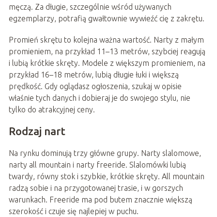
męczą. Za długie, szczególnie wśród używanych
egzemplarzy, potrafią gwałtownie wywieźć cię z zakrętu.
Promień skrętu to kolejna ważna wartość. Narty z małym
promieniem, na przykład 11–13 metrów, szybciej reagują
i lubią krótkie skręty. Modele z większym promieniem, na
przykład 16–18 metrów, lubią długie łuki i większą
prędkość. Gdy oglądasz ogłoszenia, szukaj w opisie
właśnie tych danych i dobieraj je do swojego stylu, nie
tylko do atrakcyjnej ceny.
Rodzaj nart
Na rynku dominują trzy główne grupy. Narty slalomowe,
narty all mountain i narty freeride. Slalomówki lubią
twardy, równy stok i szybkie, krótkie skręty. All mountain
radzą sobie i na przygotowanej trasie, i w gorszych
warunkach. Freeride ma pod butem znacznie większą
szerokość i czuje się najlepiej w puchu.