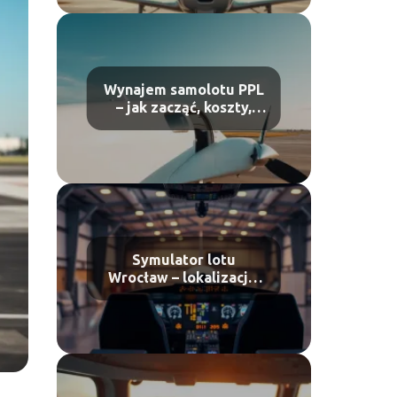
Wynajem samolotu PPL
– jak zacząć, koszty,
formalności
Symulator lotu
Wrocław – lokalizacja,
cennik, atrakcje