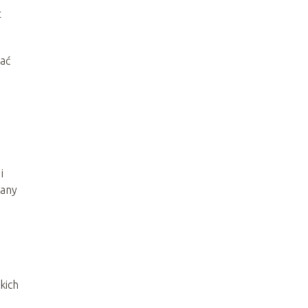
t
nać
i
wany
kich