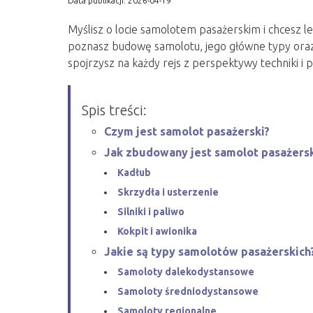
Data publikacji: 2026-04-19
Myślisz o locie samolotem pasażerskim i chcesz le
poznasz budowę samolotu, jego główne typy oraz t
spojrzysz na każdy rejs z perspektywy techniki i p
Spis treści:
Czym jest samolot pasażerski?
Jak zbudowany jest samolot pasażersk
Kadłub
Skrzydła i usterzenie
Silniki i paliwo
Kokpit i awionika
Jakie są typy samolotów pasażerskich
Samoloty dalekodystansowe
Samoloty średniodystansowe
Samoloty regionalne