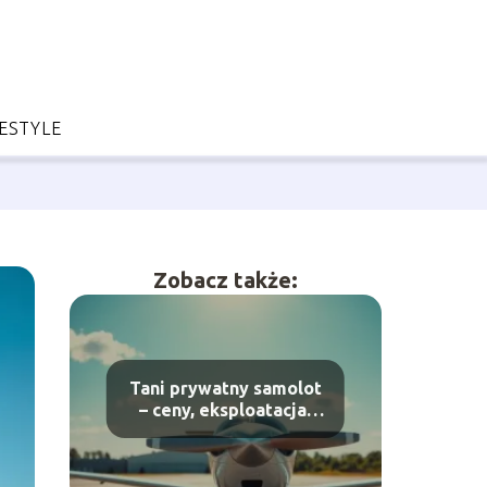
FESTYLE
Zobacz także:
Tani prywatny samolot
– ceny, eksploatacja,
czy to się opłaca?