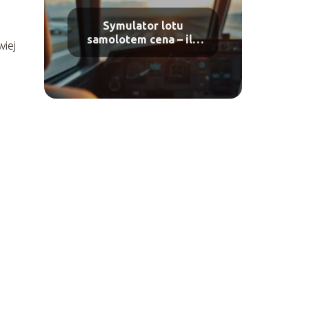
Symulator lotu
samolotem cena – ile
wiej
kosztuje taka atrakcja?