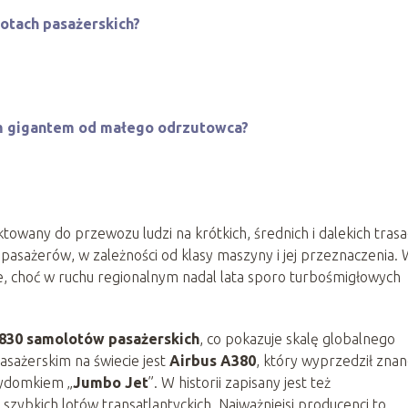
otach pasażerskich?
m gigantem od małego odrzutowca?
towany do przewozu ludzi na krótkich, średnich i dalekich trasa
 pasażerów, w zależności od klasy maszyny i jej przeznaczenia.
, choć w ruchu regionalnym nadal lata sporo turbośmigłowych
 830 samolotów pasażerskich
, co pokazuje skalę globalnego
sażerskim na świecie jest
Airbus A380
, który wyprzedził zna
zydomkiem „
Jumbo Jet
”. W historii zapisany jest też
szybkich lotów transatlantyckich. Najważniejsi producenci to