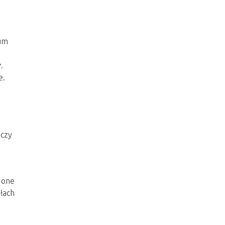
ium
y
.
e.
 czy
 one
łach