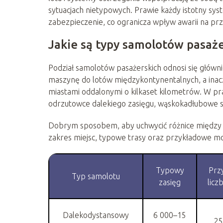
sytuacjach nietypowych. Prawie każdy istotny sy
zabezpieczenie, co ogranicza wpływ awarii na prz
Jakie są typy samolotów pasaże
Podział samolotów pasażerskich odnosi się głównie 
maszynę do lotów międzykontynentalnych, a inacze
miastami oddalonymi o kilkaset kilometrów. W pr
odrzutowce dalekiego zasięgu, wąskokadłubowe sa
Dobrym sposobem, aby uchwycić różnice między ty
zakres miejsc, typowe trasy oraz przykładowe m
Typowy
Prz
Typ samolotu
zasięg
licz
Dalekodystansowy
6 000–15
25