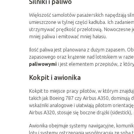
Silniki i paliwo
Większość samolotów pasażerskich napędzają sil
umieszczone w tylnej części kadłuba. Ich zadanie
utrzymywać prędkość przelotową. Nowoczesne je
mniej paliwa i emitować mniej hałasu.
Ilość paliwa jest planowana z dużym zapasem. Obli
zapasowego oraz krążenie nad lotniskiem w razi
paliwowymi
i jest elementem przepisów, z którym
Kokpit i awionika
Kokpit to miejsce pracy pilotów, w którym znajdu
takich jak Boeing 787 czy Airbus A350, dominują d
wskaźniki analogowe i ułatwiają pilotom orientacj
Airbus A320, stosuje się boczne drążki (sidestick
Awionika obejmuje systemy nawigacyjne, komunika
lotu i systemy ostrzegania współpracują ze sobą t