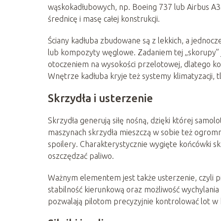
wąskokadłubowych, np. Boeing 737 lub Airbus A320
średnicę i masę całej konstrukcji.
Ściany kadłuba zbudowane są z lekkich, a jednocz
lub kompozyty węglowe. Zadaniem tej „skorupy” j
otoczeniem na wysokości przelotowej, dlatego k
Wnętrze kadłuba kryje też systemy klimatyzacji,
Skrzydła i usterzenie
Skrzydła generują siłę nośną, dzięki której samol
maszynach skrzydła mieszczą w sobie też ogromne z
spoilery. Charakterystycznie wygięte końcówki sk
oszczędzać paliwo.
Ważnym elementem jest także usterzenie, czyli 
stabilność kierunkową oraz możliwość wychylania
pozwalają pilotom precyzyjnie kontrolować lot w k