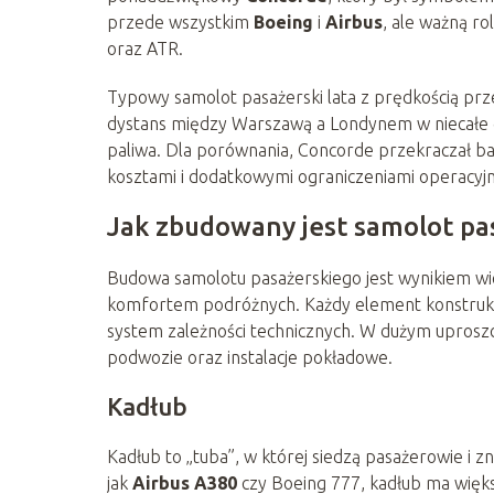
przede wszystkim
Boeing
i
Airbus
, ale ważną r
oraz ATR.
Typowy samolot pasażerski lata z prędkością pr
dystans między Warszawą a Londynem w niecałe dw
paliwa. Dla porównania, Concorde przekraczał bar
kosztami i dodatkowymi ograniczeniami operacyj
Jak zbudowany jest samolot pa
Budowa samolotu pasażerskiego jest wynikiem w
komfortem podróżnych. Każdy element konstrukcj
system zależności technicznych. W dużym uproszc
podwozie oraz instalacje pokładowe.
Kadłub
Kadłub to „tuba”, w której siedzą pasażerowie i 
jak
Airbus A380
czy Boeing 777, kadłub ma więks