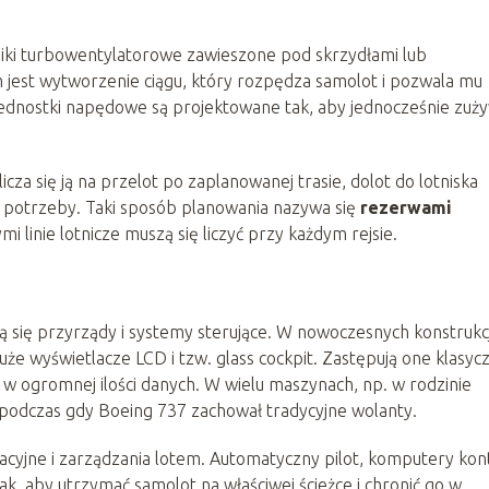
niki turbowentylatorowe zawieszone pod skrzydłami lub
m jest wytworzenie ciągu, który rozpędza samolot i pozwala mu
dnostki napędowe są projektowane tak, aby jednocześnie zuż
cza się ją na przelot po zaplanowanej trasie, dolot do lotniska
e potrzeby. Taki sposób planowania nazywa się
rezerwami
i linie lotnicze muszą się liczyć przy każdym rejsie.
ją się przyrządy i systemy sterujące. W nowoczesnych konstrukc
uże wyświetlacze LCD i tzw. glass cockpit. Zastępują one klasyc
ę w ogromnej ilości danych. W wielu maszynach, np. w rodzinie
), podczas gdy Boeing 737 zachował tradycyjne wolanty.
cyjne i zarządzania lotem. Automatyczny pilot, komputery kont
ak, aby utrzymać samolot na właściwej ścieżce i chronić go w