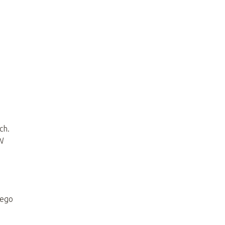
ch.
 W
nego