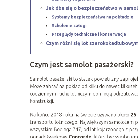
Jak dba się o bezpieczeństwo w samol
Systemy bezpieczeństwa na pokładzie
Szkolenie załogi
Przeglądy techniczne i konserwacja
Czym różni się lot szerokokadłubowy
Czym jest samolot pasażerski?
Samolot pasażerski to statek powietrzny zaprojek
Może zabrać na pokład od kilku do nawet kilkuset
codziennym ruchu lotniczym dominują odrzutowce
konstrukcji.
Na końcu 2018 roku na świecie używano około
25
transportu lotniczego. Największym samolotem pa
wszystkim Boeinga 747, od lat kojarzonego z pr
ponaddźwiękowy
Concorde
, który był symbolem 