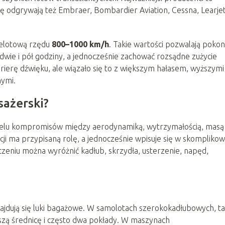
olę odgrywają też Embraer, Bombardier Aviation, Cessna, Learje
zelotową rzędu
800–1000 km/h
. Takie wartości pozwalają poko
ie i pół godziny, a jednocześnie zachować rozsądne zużycie
ierę dźwięku, ale wiązało się to z większym hałasem, wyższymi
nymi.
sażerski?
ielu kompromisów między aerodynamiką, wytrzymałością, masą 
i ma przypisaną rolę, a jednocześnie wpisuje się w skompliko
zeniu można wyróżnić kadłub, skrzydła, usterzenie, napęd,
znajdują się luki bagażowe. W samolotach szerokokadłubowych, ta
zą średnicę i często dwa pokłady. W maszynach