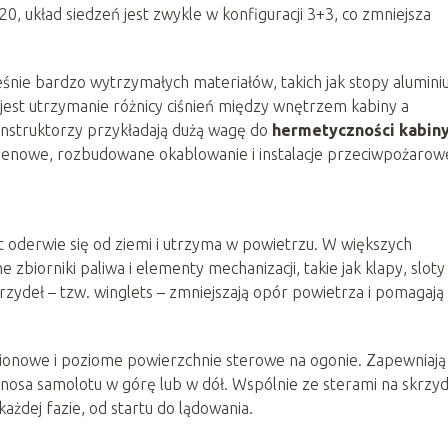
, układ siedzeń jest zwykle w konfiguracji 3+3, co zmniejsza
eśnie bardzo wytrzymałych materiałów, takich jak stopy alumin
est utrzymanie różnicy ciśnień między wnętrzem kabiny a
onstruktorzy przykładają dużą wagę do
hermetyczności kabin
 tlenowe, rozbudowane okablowanie i instalacje przeciwpożarow
ot oderwie się od ziemi i utrzyma w powietrzu. W większych
biorniki paliwa i elementy mechanizacji, takie jak klapy, sloty
rzydeł – tzw. winglets – zmniejszają opór powietrza i pomagają
pionowe i poziome powierzchnie sterowe na ogonie. Zapewniają
 nosa samolotu w górę lub w dół. Wspólnie ze sterami na skrzyd
ażdej fazie, od startu do lądowania.