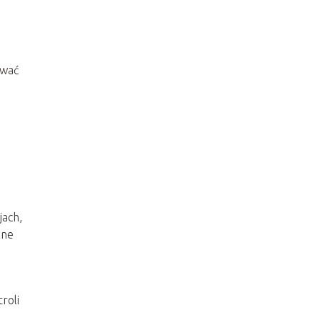
ywać
jach,
zne
roli