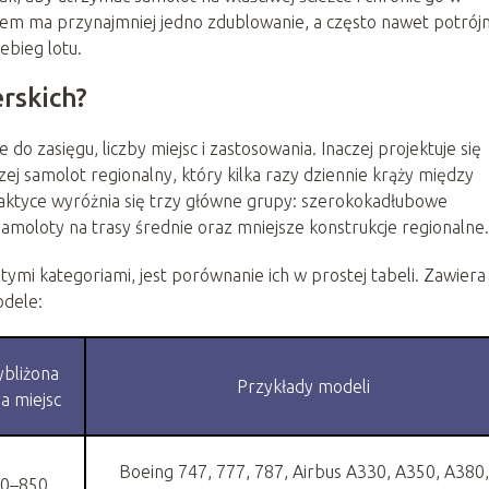
stem ma przynajmniej jedno zdublowanie, a często nawet potrój
ebieg lotu.
rskich?
do zasięgu, liczby miejsc i zastosowania. Inaczej projektuje się
j samolot regionalny, który kilka razy dziennie krąży między
aktyce wyróżnia się trzy główne grupy: szerokokadłubowe
moloty na trasy średnie oraz mniejsze konstrukcje regionalne.
mi kategoriami, jest porównanie ich w prostej tabeli. Zawiera
odele:
ybliżona
Przykłady modeli
ba miejsc
Boeing 747, 777, 787, Airbus A330, A350, A380,
0–850