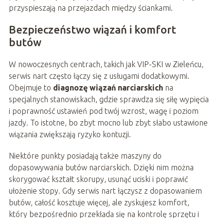
przyspieszają na przejazdach między ściankami.
Bezpieczeństwo wiązań i komfort
butów
W nowoczesnych centrach, takich jak VIP-SKI w Zieleńcu,
serwis nart często łączy się z usługami dodatkowymi.
Obejmuje to
diagnozę wiązań narciarskich
na
specjalnych stanowiskach, gdzie sprawdza się siłę wypięcia
i poprawność ustawień pod twój wzrost, wagę i poziom
jazdy. To istotne, bo zbyt mocno lub zbyt słabo ustawione
wiązania zwiększają ryzyko kontuzji.
Niektóre punkty posiadają także maszyny do
dopasowywania butów narciarskich. Dzięki nim można
skorygować kształt skorupy, usunąć uciski i poprawić
ułożenie stopy. Gdy serwis nart łączysz z dopasowaniem
butów, całość kosztuje więcej, ale zyskujesz komfort,
który bezpośrednio przekłada się na kontrolę sprzętu i