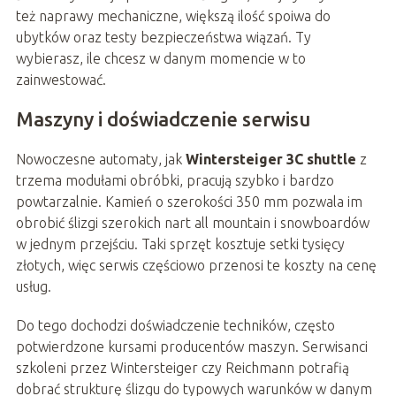
też naprawy mechaniczne, większą ilość spoiwa do
ubytków oraz testy bezpieczeństwa wiązań. Ty
wybierasz, ile chcesz w danym momencie w to
zainwestować.
Maszyny i doświadczenie serwisu
Nowoczesne automaty, jak
Wintersteiger 3C shuttle
z
trzema modułami obróbki, pracują szybko i bardzo
powtarzalnie. Kamień o szerokości 350 mm pozwala im
obrobić ślizgi szerokich nart all mountain i snowboardów
w jednym przejściu. Taki sprzęt kosztuje setki tysięcy
złotych, więc serwis częściowo przenosi te koszty na cenę
usług.
Do tego dochodzi doświadczenie techników, często
potwierdzone kursami producentów maszyn. Serwisanci
szkoleni przez Wintersteiger czy Reichmann potrafią
dobrać strukturę ślizgu do typowych warunków w danym