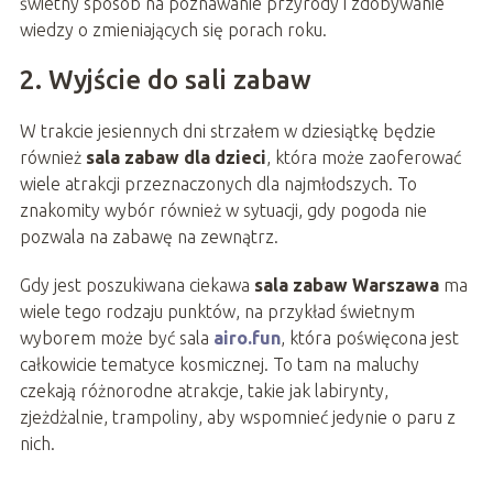
świetny sposób na poznawanie przyrody i zdobywanie
wiedzy o zmieniających się porach roku.
2. Wyjście do sali zabaw
W trakcie jesiennych dni strzałem w dziesiątkę będzie
również
sala zabaw dla dzieci
, która może zaoferować
wiele atrakcji przeznaczonych dla najmłodszych. To
znakomity wybór również w sytuacji, gdy pogoda nie
pozwala na zabawę na zewnątrz.
Gdy jest poszukiwana ciekawa
sala zabaw Warszawa
ma
wiele tego rodzaju punktów, na przykład świetnym
wyborem może być sala
airo.fun
, która poświęcona jest
całkowicie tematyce kosmicznej. To tam na maluchy
czekają różnorodne atrakcje, takie jak labirynty,
zjeżdżalnie, trampoliny, aby wspomnieć jedynie o paru z
nich.